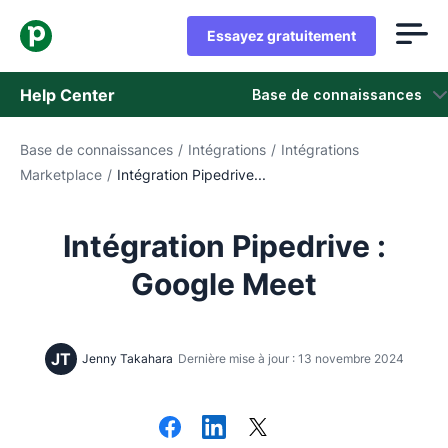
Essayez gratuitement
Help Center
Base de connaissances
Base de connaissances
/
Intégrations
/
Intégrations
Base de connaissances
Marketplace
/
Intégration Pipedrive...
Statut
Intégration Pipedrive :
Contacter l'assistance
Google Meet
JT
Jenny Takahara
Dernière mise à jour : 13 novembre 2024