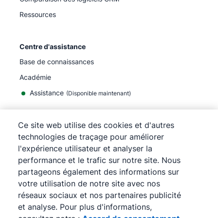
Ressources
Centre d'assistance
Base de connaissances
Académie
Assistance
(
Disponible maintenant
)
Ce site web utilise des cookies et d'autres
technologies de traçage pour améliorer
l'expérience utilisateur et analyser la
©
2026
Pipedrive
performance et le trafic sur notre site. Nous
Pipedrive
Conditions d'utilisation
partageons également des informations sur
Pipedrive
Politique de confidentialité
votre utilisation de notre site avec nos
Plan du site
réseaux sociaux et nos partenaires publicité
Accord de consentement aux cookies
et analyse. Pour plus d'informations,
Préférences de cookies