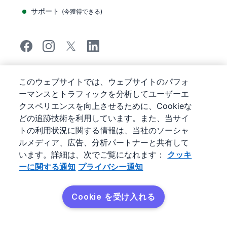
サポート
(
今獲得できる
)
©
2026
Pipedrive
このウェブサイトでは、ウェブサイトのパフォ
Pipedrive
サービス利用規約
ーマンスとトラフィックを分析してユーザーエ
Pipedrive
プライバシー通知
クスペリエンスを向上させるために、Cookieな
サイトマップ
どの追跡技術を利用しています。また、当サイ
クッキーに関する通知
トの利用状況に関する情報は、当社のソーシャ
Cookie 優先設定
ルメディア、広告、分析パートナーと共有して
Pipedrive は、ウェブベースの販売管理システム（CRM）
います。詳細は、次でご覧になれます：
クッキ
です。
ーに関する通知
プライバシー通知
Cookie を受け入れる