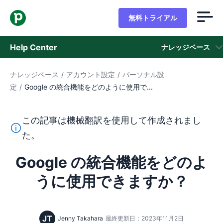
無料トライアル
Help Center
ナレッジベース
ナレッジベース
/
アカウント設定
/
パーソナル設
ナレッジベース
定
/
Google の統合機能をどのように使用で...
ステータス
この記事は機械翻訳を使用して作成されまし
サポートに問い合わせる
このテキストは機械翻訳ツールを使用して英語から翻訳さ
た。
Google の統合機能をどのよ
うに使用できますか？
JT
Jenny Takahara
最終更新日：2023年11月2日