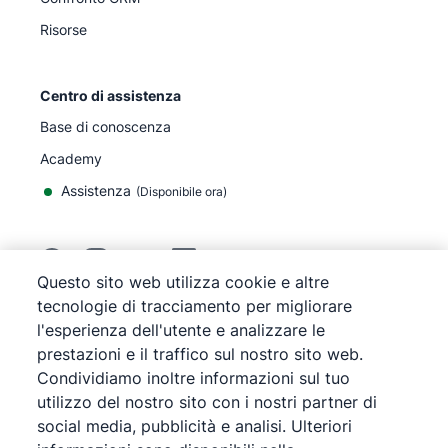
Risorse
Centro di assistenza
Base di conoscenza
Academy
Assistenza
(
Disponibile ora
)
Questo sito web utilizza cookie e altre
tecnologie di tracciamento per migliorare
©
2026
Pipedrive
l'esperienza dell'utente e analizzare le
Pipedrive
Termini di servizio
prestazioni e il traffico sul nostro sito web.
Pipedrive
Informativa sulla privacy
Condividiamo inoltre informazioni sul tuo
Mappa del sito
utilizzo del nostro sito con i nostri partner di
Informativa sui cookie
social media, pubblicità e analisi. Ulteriori
Preferenze cookie