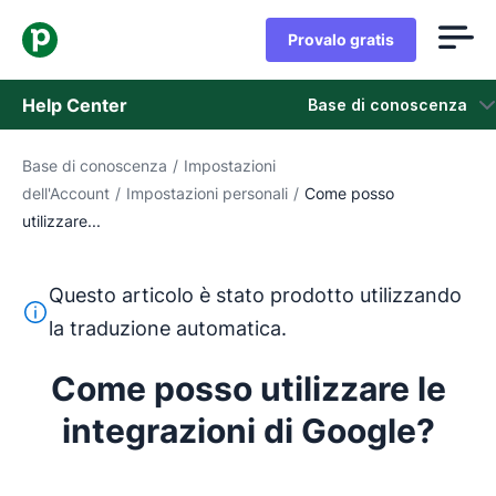
Provalo gratis
Help Center
Base di conoscenza
Base di conoscenza
/
Impostazioni
Base di conoscenza
dell'Account
/
Impostazioni personali
/
Come posso
utilizzare...
Stato
Contatta l'assistenza
Questo articolo è stato prodotto utilizzando
Questo testo è stato tradotto dall'inglese utilizzando u
la traduzione automatica.
Come posso utilizzare le
integrazioni di Google?