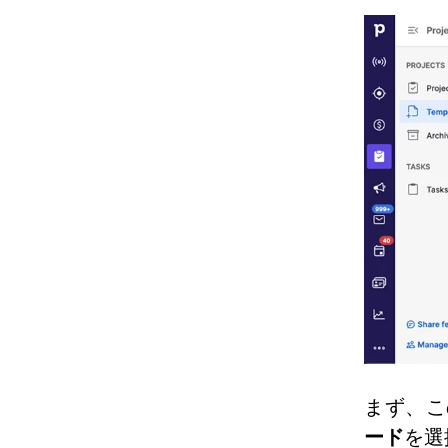
まず、こ
ード
を選