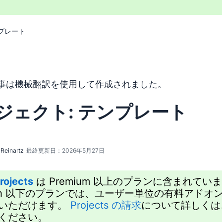
ンプレート
トは機械翻訳ツールを使用して英語から翻訳されており、人間
事は機械翻訳を使用して作成されました。
ジェクト: テンプレート
Reinartz
最終更新日：2026年5月27日
rojects
は Premium 以上のプランに含まれてい
wth 以下のプランでは、ユーザー単位の有料アドオ
いただけます。
Projects の請求
について詳しくは
ください。