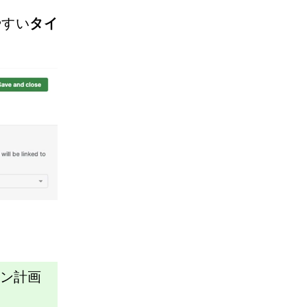
やすい
タイ
ン計画