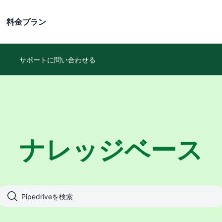
料金プラン
サポートに問い合わせる
ナレッジベース