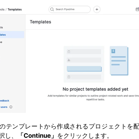
のテンプレートから作成されるプロジェクトを
択し、
「Continue」
をクリックします。