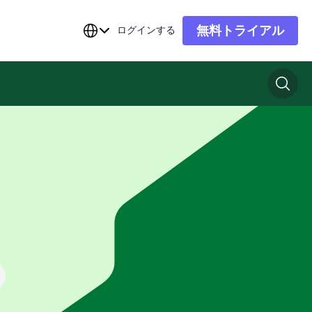
無料トライアル
ログインする