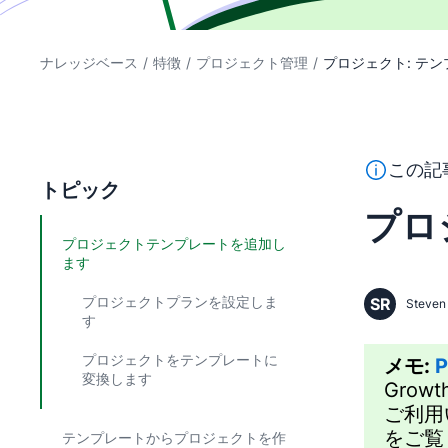
ナレッジベース
/
特徴
/
プロジェクト管理
/
プロジェクト: テ
このテキス
この記
トピック
プロ
プロジェクトテンプレートを追加し
ます
プロジェクトプランを設定しま
SR
Steven 
す
プロジェクトをテンプレートに
メモ:
P
変換します
Gro
ご利用
をご覧
テンプレートからプロジェクトを作