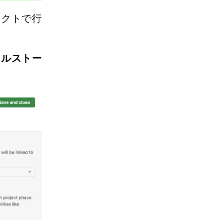
ェクトで行
イルストー