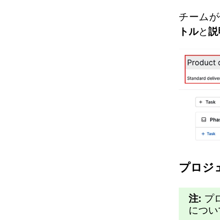
チームが
トル
と
説
プロジ
注:
プ
につい