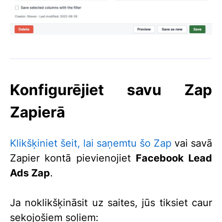
Konfigurējiet savu Zap
Zapierā
Klikšķiniet šeit, lai saņemtu šo Zap
vai savā
Zapier kontā pievienojiet
Facebook Lead
Ads Zap
.
Ja noklikšķināsit uz saites, jūs tiksiet caur
sekojošiem soļiem: