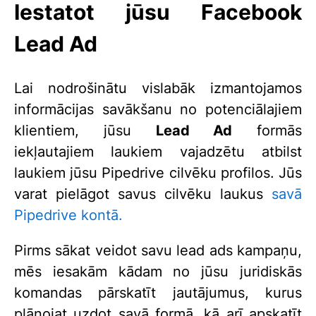
Iestatot jūsu Facebook
Lead Ad
Lai nodrošinātu vislabāk izmantojamos
informācijas savākšanu no potenciālajiem
klientiem, jūsu
Lead Ad
formās
iekļautajiem laukiem vajadzētu atbilst
laukiem jūsu Pipedrive cilvēku profilos. Jūs
varat pielāgot savus cilvēku laukus
savā
Pipedrive kontā.
Pirms sākat veidot savu lead ads kampaņu,
mēs iesakām kādam no jūsu juridiskās
komandas pārskatīt jautājumus, kurus
plānojat uzdot savā formā, kā arī apskatīt