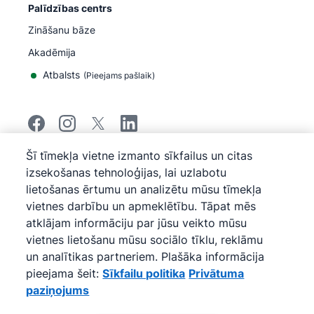
Palīdzības centrs
Zināšanu bāze
Akadēmija
Atbalsts
(
Pieejams pašlaik
)
Šī tīmekļa vietne izmanto sīkfailus un citas
©
2026
Pipedrive
izsekošanas tehnoloģijas, lai uzlabotu
Pipedrive
Pakalpojumu sniegšanas noteikumi
lietošanas ērtumu un analizētu mūsu tīmekļa
Pipedrive
Privātuma paziņojums
vietnes darbību un apmeklētību. Tāpat mēs
Vietnes karte
atklājam informāciju par jūsu veikto mūsu
Sīkfailu politika
vietnes lietošanu mūsu sociālo tīklu, reklāmu
Sīkfailu preferences
un analītikas partneriem. Plašāka informācija
Pipedrive ir uz tīmekļa bāzes veidota pārdošanas CRM
pieejama šeit:
Sīkfailu politika
Privātuma
programma.
paziņojums