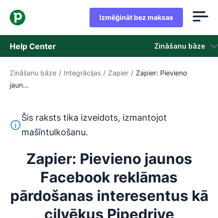
Izmēģināt bez maksas
Help Center
Zināšanu bāze
Zināšanu bāze
/
Integrācijas
/
Zapier
/
Zapier: Pievieno
Zināšanu bāze
jaun...
Statuss
Šis raksts tika izveidots, izmantojot
Sazināties ar atbalsta dienestu
Šis teksts ir tulkots no angļu valodas, izmantojot mašīntu
mašīntulkošanu.
Zapier: Pievieno jaunos
Facebook reklāmas
pārdošanas interesentus kā
cilvēkus Pipedrive