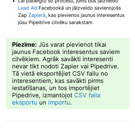
Lai pabeigtu šo procesu, jums būs jāizveido
Lead Ad
Facebookā un jāizveido savienojošs
Zap
Zapierā
, kas pievienos jaunus interesentus
jūsu Pipedrive cilvēku sarakstam
Piezīme:
Jūs varat pievienot tikai
jaunus Facebook interesentus saviem
cilvēkiem. Agrāk savākti interesenti
nevar tikt nodoti Zapier vai Pipedrive.
Tā vietā eksportējiet CSV failu no
interesentiem, kas savākti pirms
iestatīšanas, un tos importējiet
Pipedrive, izmantojot
CSV faila
eksportu
un
importu
.