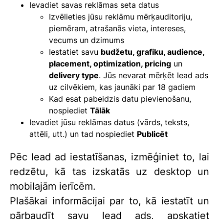
Ievadiet savas reklāmas seta datus
Izvēlieties jūsu reklāmu mērķauditoriju,
piemēram, atrašanās vieta, intereses,
vecums un dzimums
Iestatiet savu
budžetu, grafiku, audience,
placement, optimization,
pricing
un
delivery type
. Jūs nevarat mērķēt lead ads
uz cilvēkiem, kas jaunāki par 18 gadiem
Kad esat pabeidzis datu pievienošanu,
nospiediet
Tālāk
Ievadiet jūsu reklāmas datus (vārds, teksts,
attēli, utt.) un tad nospiediet
Publicēt
Pēc lead ad iestatīšanas, izmēģiniet to, lai
redzētu, kā tas izskatās uz desktop un
mobilajām ierīcēm.
Plašākai informācijai par to, kā iestatīt un
pārbaudīt savu lead ads, apskatiet