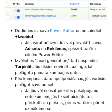
Dodieties uz savu
Power Editor
un nospiediet
+Izveidot
Jūs varat arī izveidot vai pārvaldīt savus
Ad sets
un
Reklāmas
, spiežot uz šīm
cilnēm Power Editor
Izvēlieties "Lead generation," tad nospiediet
Turpināt.
Jūs tiksiet novirzīts uz logu, lai
pielāgotu pamata kampaņas datus
Pēc kampaņas datu apstiprināšanas, jūs varēsiet
pielāgot savu ad set
Ja jūs vēl neesat piekritis pakalpojumu
noteikumiem, jūs tiksiet aicināts tos
pārskatīt un piekrist, pirms varēsiet pāriet
uz nākamo soli