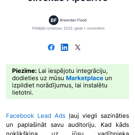
BF
Breandan Flood
Pēdējās izmaiņas: 2023. gada 1. novembris
Piezīme:
Lai iespējotu integrāciju,
dodieties uz mūsu
Marketplace
un
izpildiet norādījumus, lai instalētu
lietotni.
Facebook Lead Ads
ļauj viegli sazināties
un paplašināt savu auditoriju. Kad kāds
noklikšķina uz jūsu vadībnieka