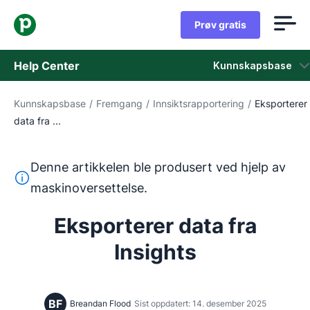
Prøv gratis
Help Center
Kunnskapsbase
Kunnskapsbase
/
Fremgang
/
Innsiktsrapportering
/
Eksporterer
Kunnskapsbase
data fra ...
Status
Denne artikkelen ble produsert ved hjelp av
Kontakt kundestøtten
Denne teksten ble oversatt fra engelsk ved hjelp av et m
maskinoversettelse.
Eksporterer data fra
Insights
BF
Breandan Flood
Sist oppdatert: 14. desember 2025