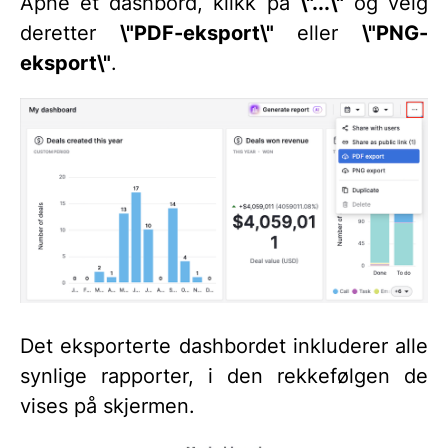
Åpne et dashbord, klikk på
\"...\"
og velg
deretter
\"PDF-eksport\"
eller
\"PNG-
eksport\"
.
Det eksporterte dashbordet inkluderer alle
synlige rapporter, i den rekkefølgen de
vises på skjermen.