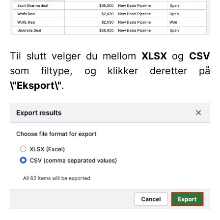
Til slutt velger du mellom
XLSX
og
CSV
som filtype, og klikker deretter på
\"Eksport\"
.