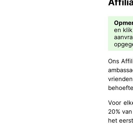
Affili
Opmer
en kli
aanvra
opgege
Ons Affil
ambassa
vrienden
behoefte
Voor elk
20% van 
het eerst