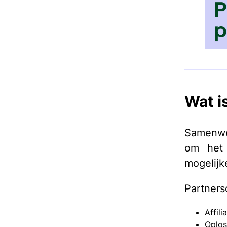
Wat i
Samenwe
om het 
mogelijk
Partners
Affili
Oplos