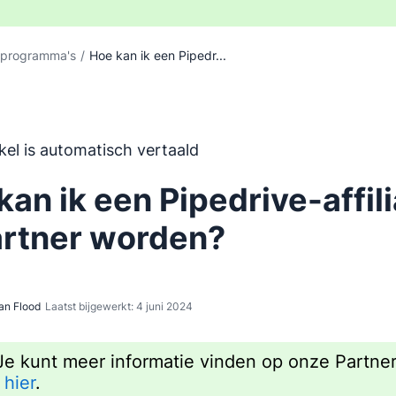
jsprogramma's
/
Hoe kan ik een Pipedr...
 is automatisch vertaald uit het Engels, zonder inbreng va
ikel is automatisch vertaald
kan ik een Pipedrive-affil
artner worden?
an Flood
Laatst bijgewerkt: 4 juni 2024
Je kunt meer informatie vinden op onze Partne
a
hier
.