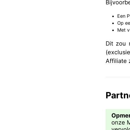
Bijvoorbe
Een P
Op een
Met v
Dit zou 
(exclusi
Affiliate
Part
Opmer
onze M
vervol