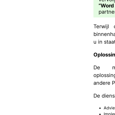
”Word 
partne
Terwijl
binnenha
u in staa
Oplossi
De me
oplossi
andere P
De dienst
Advie
Imple