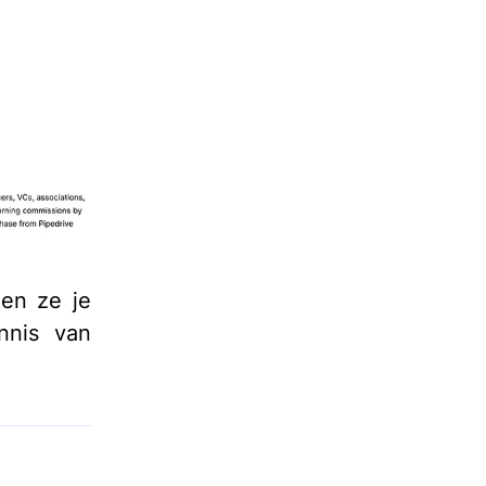
len ze je
nnis van