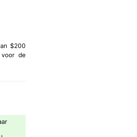
 van $200
e voor de
aar
u