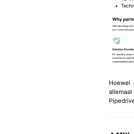
Techn
Hoewel e
allemaa
Pipedriv