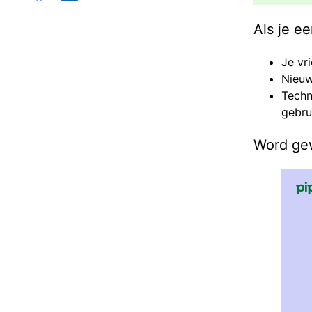
Als je e
Je vr
Nieuw
Techn
gebru
Word ge