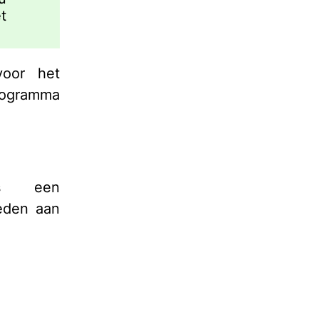
t
voor het
programma
is een
eden aan