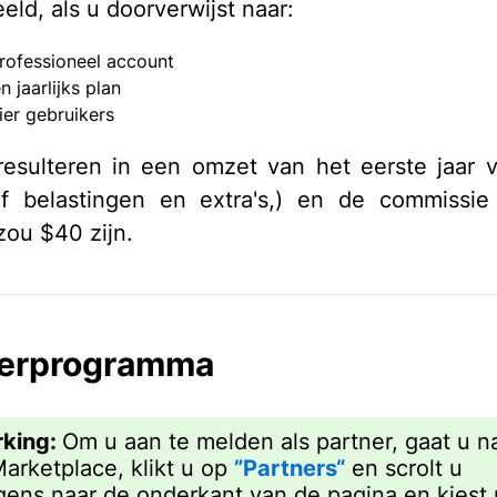
eld, als u doorverwijst naar:
rofessioneel account
 jaarlijks plan
ier gebruikers
resulteren in een omzet van het eerste jaar
ef belastingen en extra's,) en de commissi
 zou $40 zijn.
nerprogramma
king:
Om u aan te melden als partner, gaat u n
arketplace, klikt u op
”Partners“
en scrolt u
gens naar de onderkant van de pagina en kiest 