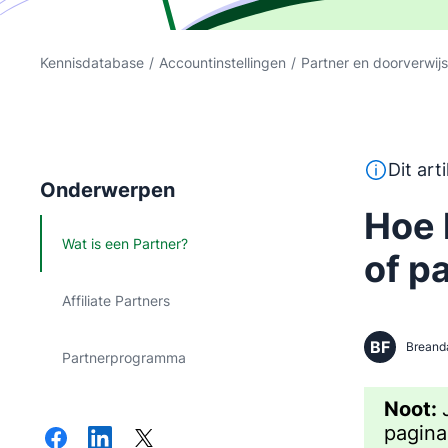
Kennisdatabase
/
Accountinstellingen
/
Partner en doorverwi
Deze tekst
Dit art
Onderwerpen
Hoe 
Wat is een Partner?
of p
Affiliate Partners
BF
Breand
Partnerprogramma
Noot:
pagin