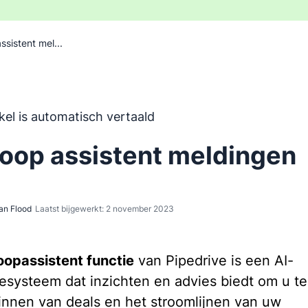
ssistent mel...
 is automatisch vertaald uit het Engels, zonder inbreng va
ikel is automatisch vertaald
oop assistent meldingen
an Flood
Laatst bijgewerkt: 2 november 2023
opassistent functie
van Pipedrive is een AI-
tiesysteem dat inzichten en advies biedt om u t
winnen van deals en het stroomlijnen van uw