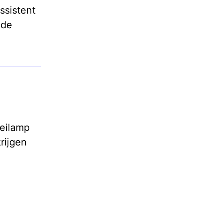
ssistent
 de
oeilamp
rijgen