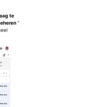
aag te
beheren
"
neel