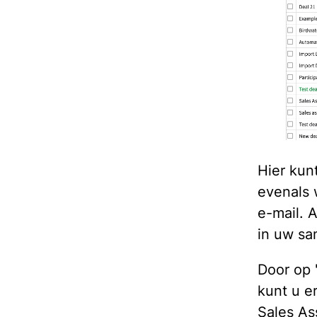
Hier kun
evenals 
e-mail. 
in uw sa
Door op 
kunt u e
Sales As