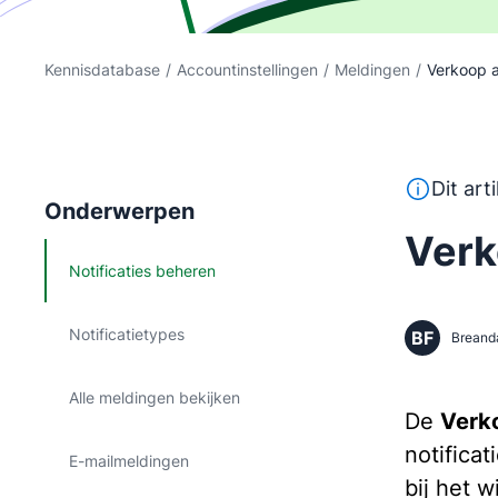
Kennisdatabase
/
Accountinstellingen
/
Meldingen
/
Verkoop a
Deze tekst
Dit art
Onderwerpen
Verk
Notificaties beheren
Notificatietypes
BF
Breand
Alle meldingen bekijken
De
Verko
notifica
E-mailmeldingen
bij het 