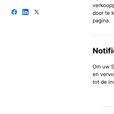
verkoopp
door te 
pagina.
Notif
Om uw Sa
en vervo
tot de in