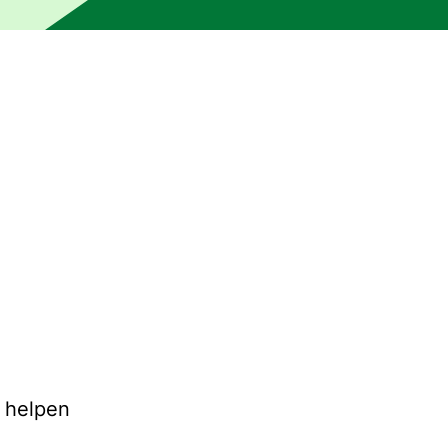
n een persoon. De tekst kan onnauwkeurigheden of onduidel
e helpen