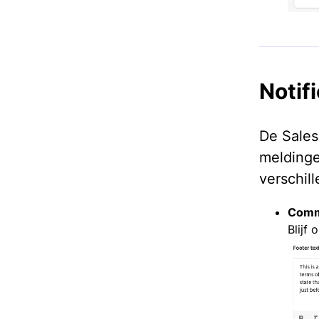
Notif
De Sales
meldinge
verschil
Comm
Blijf