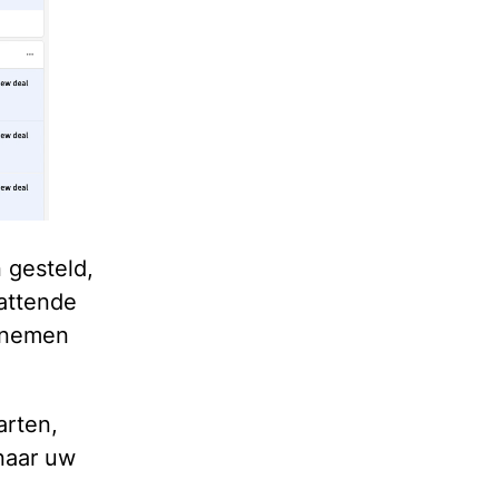
 gesteld,
attende
e nemen
arten,
 naar uw