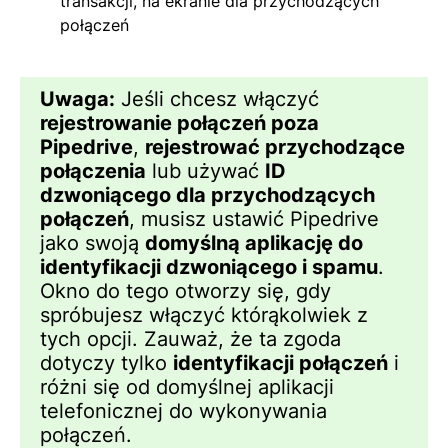
transakcji, na ekranie dla przychodzących
połączeń
Uwaga:
Jeśli chcesz włączyć
rejestrowanie połączeń poza
Pipedrive
,
rejestrować przychodzące
połączenia
lub używać
ID
dzwoniącego dla przychodzących
połączeń
, musisz ustawić Pipedrive
jako swoją
domyślną aplikację do
identyfikacji dzwoniącego i spamu
.
Okno do tego otworzy się, gdy
spróbujesz włączyć którąkolwiek z
tych opcji. Zauważ, że ta zgoda
dotyczy tylko
identyfikacji połączeń
i
różni się od domyślnej aplikacji
telefonicznej do wykonywania
połączeń.