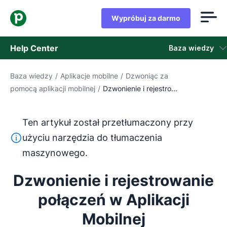
Wypróbuj za darmo
Help Center
Baza wiedzy
Baza wiedzy
/
Aplikacje mobilne
/
Dzwoniąc za
Baza wiedzy
pomocą aplikacji mobilnej
/
Dzwonienie i rejestro...
Stan
Ten artykuł został przetłumaczony przy
Skontaktuj się z obsługą klienta
Ten tekst został przetłumaczony z języka angielskiego
użyciu narzędzia do tłumaczenia
maszynowego.
Dzwonienie i rejestrowanie
połączeń w Aplikacji
Mobilnej