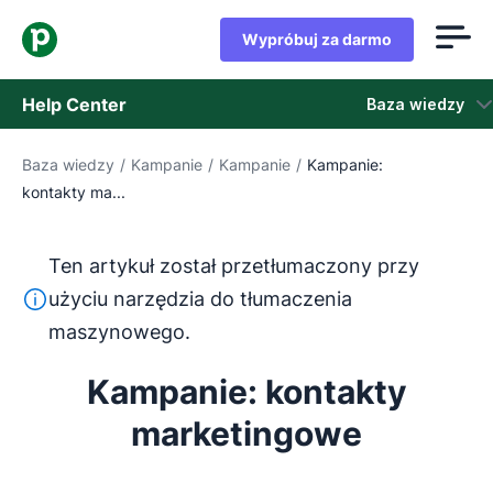
Wypróbuj za darmo
Help Center
Baza wiedzy
Baza wiedzy
/
Kampanie
/
Kampanie
/
Kampanie:
Baza wiedzy
kontakty ma...
Stan
Ten artykuł został przetłumaczony przy
Skontaktuj się z obsługą klienta
Ten tekst został przetłumaczony z języka angielskiego
użyciu narzędzia do tłumaczenia
maszynowego.
Kampanie: kontakty
marketingowe