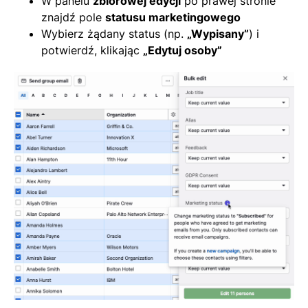
W panelu
zbiorowej edycji
po prawej stronie
znajdź pole
statusu marketingowego
Wybierz żądany status (np.
„Wypisany”
) i
potwierdź, klikając
„Edytuj osoby”