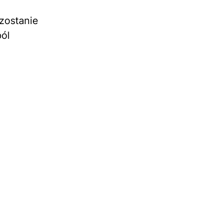
 zostanie
pól