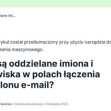
ane imi...
tykuł został przetłumaczony przy użyciu narzędzia d
został przetłumaczony z języka angielskiego za pomocą na
zenia maszynowego.
są oddzielane imiona i
iska w polach łączenia
lonu e-mail?
Takahara
Ostatnia aktualizacja: 2 listopada 2023