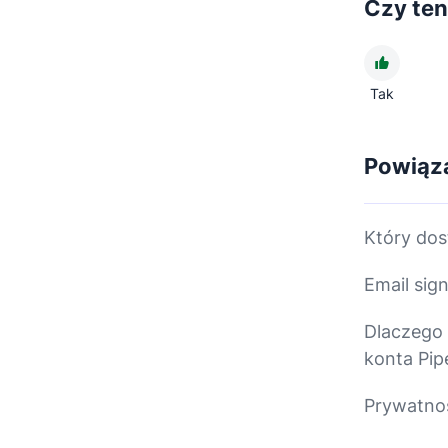
Czy ten
Tak
Powiąza
Który dos
Email sig
Dlaczego 
konta Pip
Prywatnoś