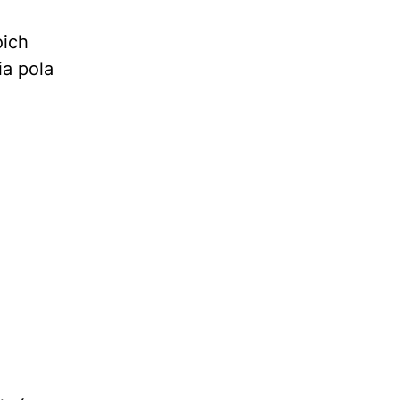
oich
ia pola