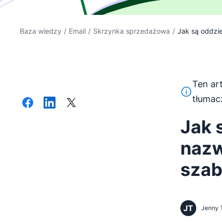
Baza wiedzy
/
Email
/
Skrzynka sprzedażowa
/
Jak są oddziel
Ten ar
Ten tekst 
tłumac
Jak 
nazw
szab
JT
Jenny 