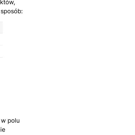
aktów,
 sposób:
 w polu
ie