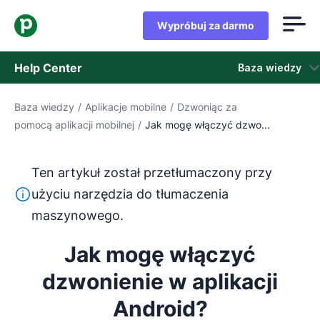
Wypróbuj za darmo
Help Center
Baza wiedzy
Baza wiedzy
/
Aplikacje mobilne
/
Dzwoniąc za
Baza wiedzy
pomocą aplikacji mobilnej
/
Jak mogę włączyć dzwo...
Stan
Ten artykuł został przetłumaczony przy
Skontaktuj się z obsługą klienta
Ten tekst został przetłumaczony z języka angielskiego
użyciu narzędzia do tłumaczenia
maszynowego.
Jak mogę włączyć
dzwonienie w aplikacji
Android?