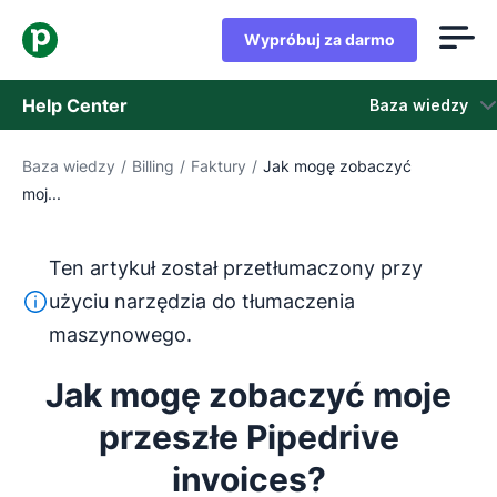
Wypróbuj za darmo
Help Center
Baza wiedzy
Baza wiedzy
/
Billing
/
Faktury
/
Jak mogę zobaczyć
Baza wiedzy
moj...
Stan
Ten artykuł został przetłumaczony przy
Skontaktuj się z obsługą klienta
Ten tekst został przetłumaczony z języka angielskiego
użyciu narzędzia do tłumaczenia
maszynowego.
Jak mogę zobaczyć moje
przeszłe Pipedrive
invoices?