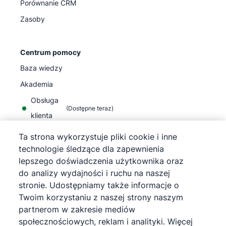
Porównanie CRM
Zasoby
Centrum pomocy
Baza wiedzy
Akademia
Obsługa
(
Dostępne teraz
)
klienta
Ta strona wykorzystuje pliki cookie i inne
technologie śledzące dla zapewnienia
lepszego doświadczenia użytkownika oraz
do analizy wydajności i ruchu na naszej
©
2026
Pipedrive
stronie. Udostępniamy także informacje o
Pipedrive
Warunki korzystania z usługi
Twoim korzystaniu z naszej strony naszym
Pipedrive
Informacja o polityce prywatności
partnerom w zakresie mediów
Mapa strony
społecznościowych, reklam i analityki. Więcej
Informacja o plikach cookie