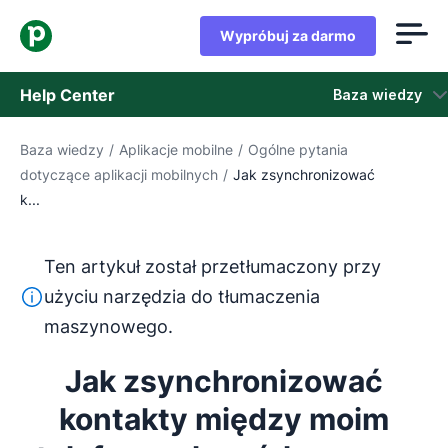
Wypróbuj za darmo
Help Center
Baza wiedzy
Baza wiedzy
/
Aplikacje mobilne
/
Ogólne pytania
Baza wiedzy
dotyczące aplikacji mobilnych
/
Jak zsynchronizować
k...
Stan
Skontaktuj się z obsługą klienta
Ten artykuł został przetłumaczony przy
Ten tekst został przetłumaczony z języka angielskiego
użyciu narzędzia do tłumaczenia
maszynowego.
Jak zsynchronizować
kontakty między moim