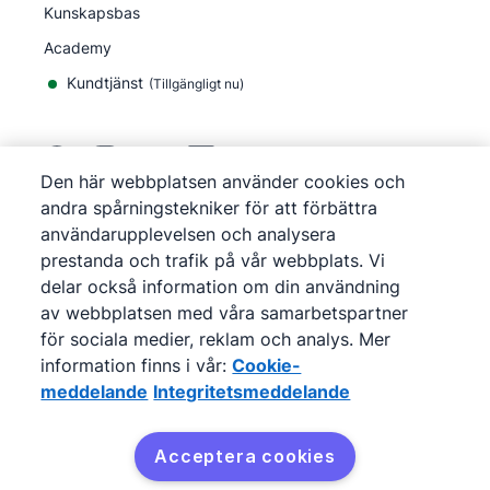
Kunskapsbas
Academy
Kundtjänst
(
Tillgängligt nu
)
Den här webbplatsen använder cookies och
andra spårningstekniker för att förbättra
©
2026
Pipedrive
användarupplevelsen och analysera
Pipedrive
Användarvillkor
prestanda och trafik på vår webbplats. Vi
Pipedrive
Integritetsmeddelande
delar också information om din användning
Webbplatskarta
av webbplatsen med våra samarbetspartner
Cookie-meddelande
för sociala medier, reklam och analys. Mer
Inställningar för cookies
information finns i vår:
Cookie-
Pipedrive är ett webbaserat CRM för försäljning.
meddelande
Integritetsmeddelande
Acceptera cookies