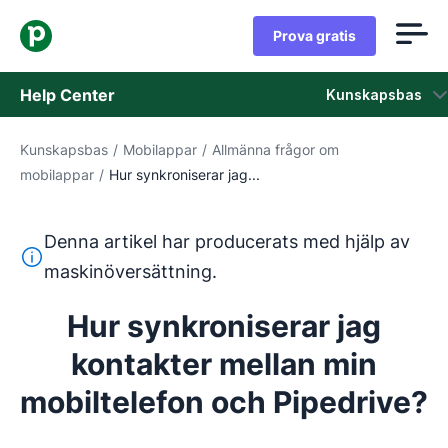
Prova gratis
Help Center
Kunskapsbas
Kunskapsbas
/
Mobilappar
/
Allmänna frågor om
Kunskapsbas
mobilappar
/
Hur synkroniserar jag...
Status
Denna artikel har producerats med hjälp av
Kontaka kundtjänst
Denna text har översatts från engelska med hjälp av ett 
maskinöversättning.
Hur synkroniserar jag
kontakter mellan min
mobiltelefon och Pipedrive?