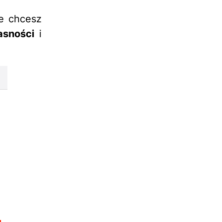
e chcesz
asności
i