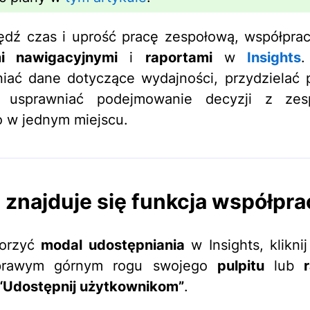
dź czas i uprość pracę zespołową, współpra
mi nawigacyjnymi
i
raportami
w
Insights
.
iać dane dotyczące wydajności, przydzielać
i usprawniać podejmowanie decyzji z ze
 w jednym miejscu.
 znajduje się funkcja współpr
orzyć
modal udostępniania
w Insights, kliknij
awym górnym rogu swojego
pulpitu
lub
“Udostępnij użytkownikom”
.