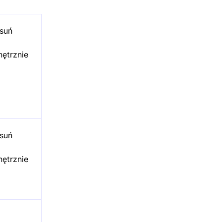
usuń
nętrznie
usuń
nętrznie