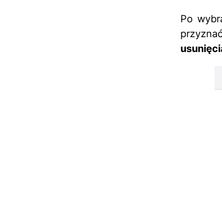
Po wybr
przyznać
usunięc