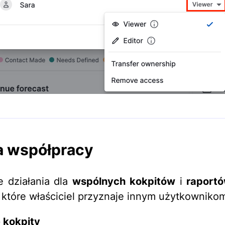
a współpracy
 działania dla
wspólnych
kokpitów
i
raport
 które właściciel przyznaje innym użytkowniko
 kokpity