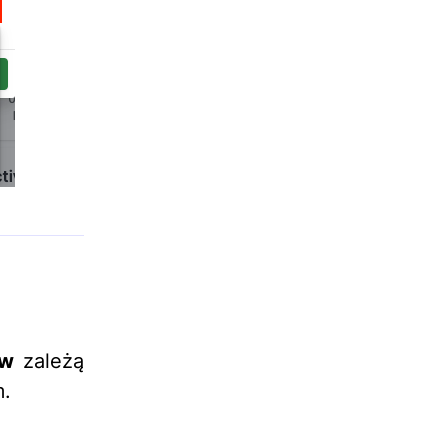
ów
zależą
m.