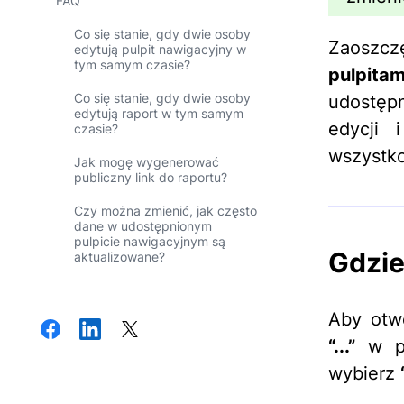
FAQ
Co się stanie, gdy dwie osoby
Zaoszczę
edytują pulpit nawigacyjny w
tym samym czasie?
pulpita
Co się stanie, gdy dwie osoby
udostępn
edytują raport w tym samym
edycji 
czasie?
wszystko
Jak mogę wygenerować
publiczny link do raportu?
Czy można zmienić, jak często
dane w udostępnionym
pulpicie nawigacyjnym są
Gdzie
aktualizowane?
Aby otw
“...”
w pr
wybierz