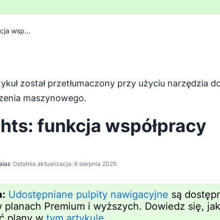
cja wsp...
tykuł został przetłumaczony przy użyciu narzędzia d
został przetłumaczony z języka angielskiego za pomocą na
zenia maszynowego.
ghts: funkcja współpracy
alas
Ostatnia aktualizacja: 6 sierpnia 2025
:
Udostępniane pulpity nawigacyjne
są dostęp
w planach Premium i wyższych. Dowiedz się, ja
ć plany w
tym artykule
.