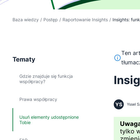
Baza wiedzy
/
Postęp
/
Raportowanie Insights
/
Insights: funk
Ten ar
Ten tekst 
Tematy
tłumac
Insi
Gdzie znajduje się funkcja
współpracy?
Prawa współpracy
YS
Yssel S
Usuń elementy udostępnione
Tobie
Uwaga
tylko 
zmieni