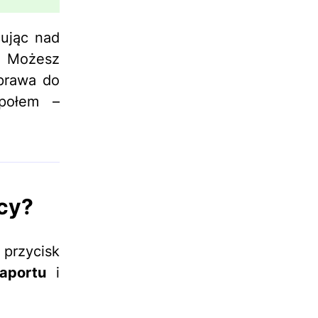
cując nad
 Możesz
 prawa do
społem –
acy?
 przycisk
raportu
i