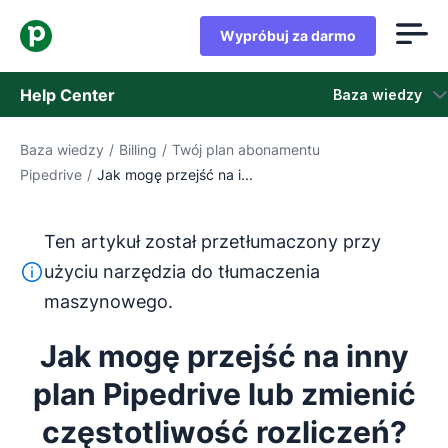
Wypróbuj za darmo
Help Center
Baza wiedzy
Baza wiedzy
/
Billing
/
Twój plan abonamentu
Baza wiedzy
Pipedrive
/
Jak mogę przejść na i...
Stan
Ten artykuł został przetłumaczony przy
Skontaktuj się z obsługą klienta
Ten tekst został przetłumaczony z języka angielskiego
użyciu narzędzia do tłumaczenia
maszynowego.
Jak mogę przejść na inny
plan Pipedrive lub zmienić
częstotliwość rozliczeń?