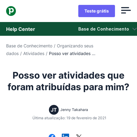
Teste grátis
Help Center
Base de Conhecimento
Base de Conhecimento
/
Organizando seus
Base de Conhecimento
dados
/
Atividades
/
Posso ver atividades ...
Status
Posso ver atividades que
Fale com o Suporte
foram atribuídas para mim?
JT
Jenny Takahara
Última atualização: 19 de fevereiro de 2021