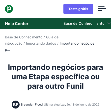
Teste grátis
Help Center
Base de Conhecimento
Base de Conhecimento
/
Guia de
Base de Conhecimento
introdução
/
Importando dados
/
Importando negócios
p...
Status
Fale com o Suporte
Importando negócios para
uma Etapa específica ou
para outro Funil
BF
Breandan Flood
Última atualização: 18 de junho de 2025