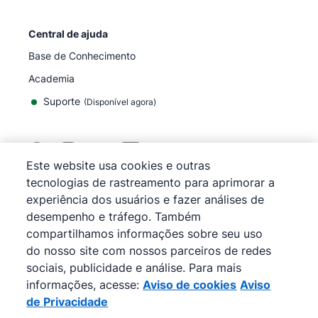
Central de ajuda
Base de Conhecimento
Academia
Suporte
(
Disponível agora
)
Este website usa cookies e outras
tecnologias de rastreamento para aprimorar a
©
2026
Pipedrive
experiência dos usuários e fazer análises de
Pipedrive
Termos de Serviço
desempenho e tráfego. Também
Pipedrive
Aviso de Privacidade
compartilhamos informações sobre seu uso
Mapa do site
do nosso site com nossos parceiros de redes
Aviso de cookies
sociais, publicidade e análise. Para mais
Preferências de cookies
informações, acesse:
Aviso de cookies
Aviso
O Pipedrive é um CRM de vendas baseado na web.
de Privacidade