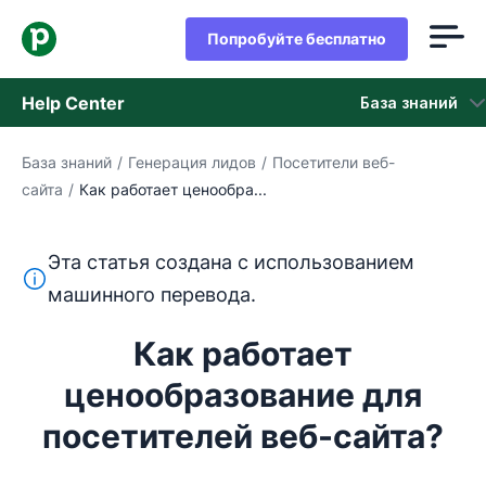
Попробуйте бесплатно
Help Center
База знаний
База знаний
/
Генерация лидов
/
Посетители веб-
База знаний
сайта
/
Как работает ценообра...
Состояние
Эта статья создана с использованием
обращайтесь в службу поддержки
Этот текст переведен с английского языка с помощ
машинного перевода.
Как работает
ценообразование для
посетителей веб-сайта?