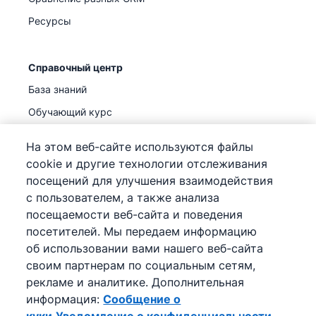
Ресурсы
Справочный центр
База знаний
Обучающий курс
Поддержка
(
Уже доступно
)
На этом веб-сайте используются файлы
cookie и другие технологии отслеживания
посещений для улучшения взаимодействия
с пользователем, а также анализа
посещаемости веб-сайта и поведения
©
2026
Pipedrive
посетителей. Мы передаем информацию
Pipedrive
Условия предоставления услуг
об использовании вами нашего веб-сайта
Pipedrive
Уведомление о конфиденциальности
своим партнерам по социальным сетям,
Карта сайта
рекламе и аналитике. Дополнительная
Сообщение о куки
информация:
Сообщение о
Настройки файлов cookie