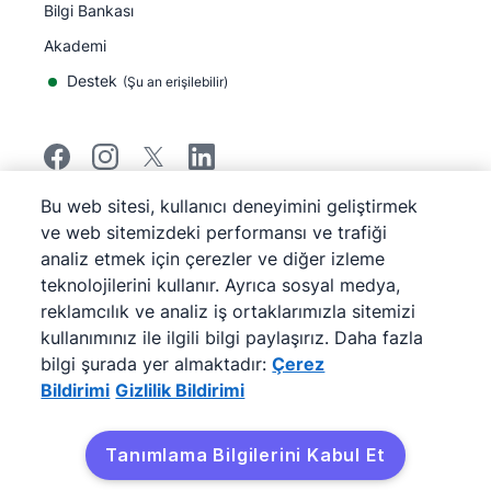
Bilgi Bankası
Akademi
Destek
(
Şu an erişilebilir
)
Bu web sitesi, kullanıcı deneyimini geliştirmek
©
2026
Pipedrive
ve web sitemizdeki performansı ve trafiği
Pipedrive
Hizmet Koşulları
analiz etmek için çerezler ve diğer izleme
Pipedrive
Gizlilik Bildirimi
teknolojilerini kullanır. Ayrıca sosyal medya,
Site haritası
reklamcılık ve analiz iş ortaklarımızla sitemizi
Çerez Bildirimi
kullanımınız ile ilgili bilgi paylaşırız. Daha fazla
Çerez Tercihleri
bilgi şurada yer almaktadır:
Çerez
Pipedrive Web Tabanlı Bir Satış CRM'idir.
Bildirimi
Gizlilik Bildirimi
Tanımlama Bilgilerini Kabul Et