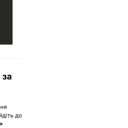
 за
ння
йдіть до
 >