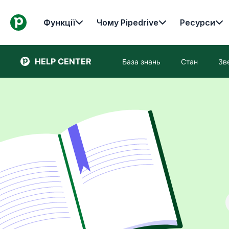
Функції
Чому Pipedrive
Ресурси
HELP CENTER
База знань
Стан
Зв