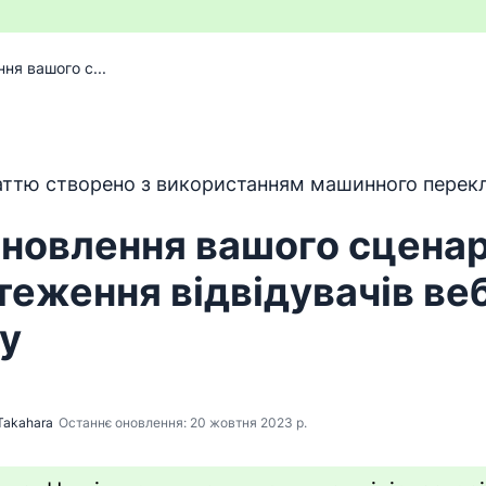
ня вашого с...
 перекладено з англійської мови за допомогою програм
ттю створено з використанням машинного перекл
новлення вашого сцена
теження відвідувачів ве
у
Takahara
Останнє оновлення: 20 жовтня 2023 р.