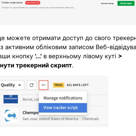
ще можете отримати доступ до свого трекер
з активним обліковим записом Веб-відвідува
вши кнопку
'...'
в верхньому лівому куті
>
нути трекерний скрипт
.