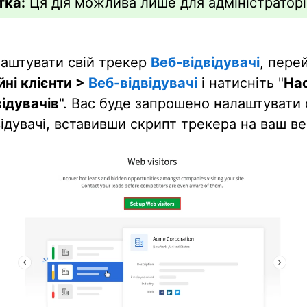
тка:
Ця дія можлива лише для адміністраторі
аштувати свій трекер
Веб-відвідувачі
, пере
йні клієнти >
Веб-відвідувачі
і натисніть "
На
відувачів
". Вас буде запрошено налаштувати
ідувачі, вставивши скрипт трекера на ваш ве