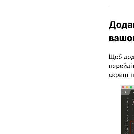
Дода
вашо
Щоб дод
перейдіт
скрипт 