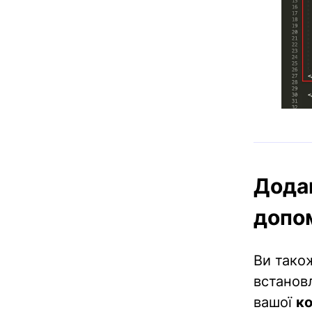
Дода
допо
Ви тако
встанов
вашої
ко