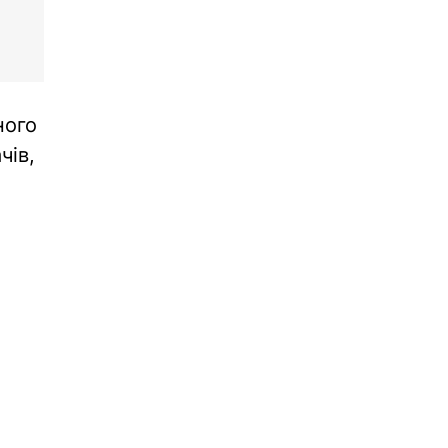
ного
чів,