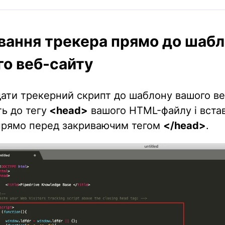
вання трекера прямо до шаб
го веб-сайту
ати трекерний скрипт до шаблону вашого ве
ь до тегу
<head>
вашого HTML-файлу і вста
прямо перед закриваючим тегом
</head>
.