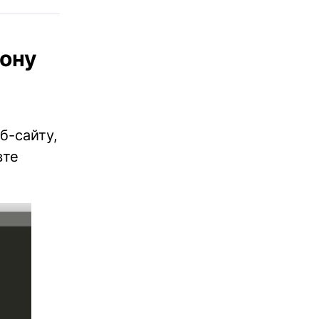
лону
б-сайту,
вте