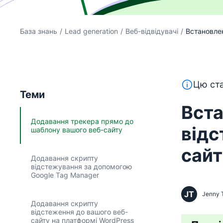
База знань
/
Lead generation
/
Веб-відвідувачі
/
Встановлен
Цей текст
Цю ста
Теми
Вста
Додавання трекера прямо до
відс
шаблону вашого веб-сайту
сайт
Додавання скрипту
відстежування за допомогою
Google Tag Manager
JT
Jenny 
Додавання скрипту
відстеження до вашого веб-
сайту на платформі WordPress