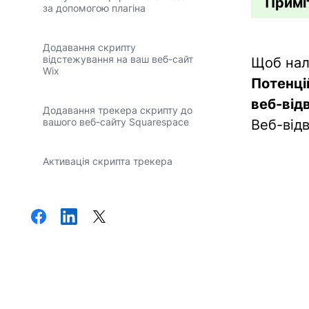
Примі
за допомогою плагіна
Додавання скрипту
відстежування на ваш веб-сайт
Щоб нал
Wix
Потенці
веб-від
Додавання трекера скрипту до
вашого веб-сайту Squarespace
Веб-відв
Активація скрипта трекера