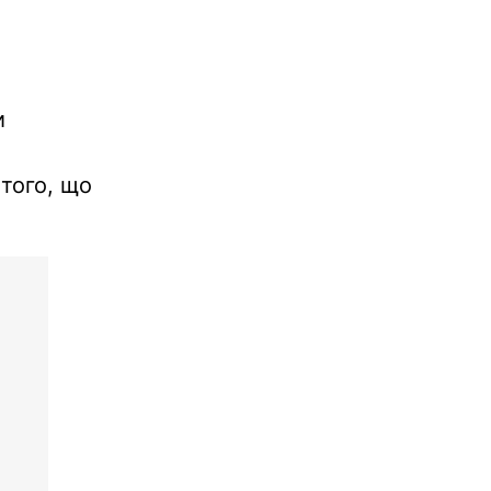
и
 того, що