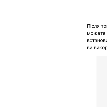
Після то
можете 
встанови
ви вико