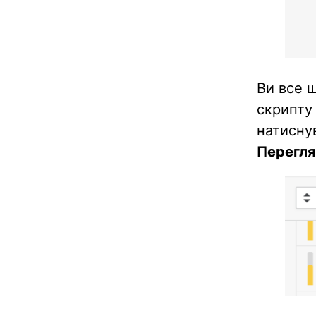
Ви все 
скрипту 
натисну
Перегля