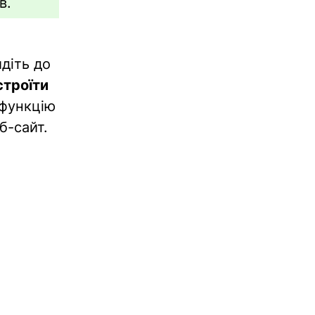
в.
йдіть до
строїти
 функцію
б-сайт.