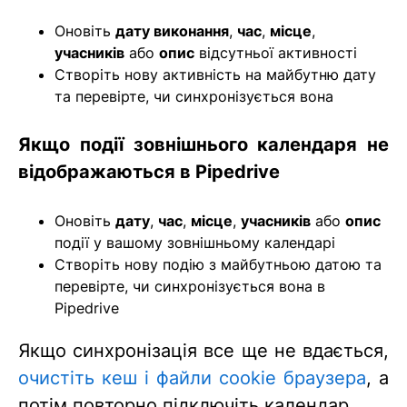
Оновіть
дату виконання
,
час
,
місце
,
учасників
або
опис
відсутньої активності
Створіть нову активність на майбутню дату
та перевірте, чи синхронізується вона
Якщо події зовнішнього календаря не
відображаються в Pipedrive
Оновіть
дату
,
час
,
місце
,
учасників
або
опис
події у вашому зовнішньому календарі
Створіть нову подію з майбутньою датою та
перевірте, чи синхронізується вона в
Pipedrive
Якщо синхронізація все ще не вдається,
очистіть кеш і файли cookie браузера
, а
потім повторно підключіть календар.