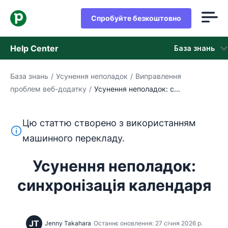
Спробуйте безкоштовно
Help Center
База знань
База знань
/
Усунення неполадок
/
Виправлення
База знань
проблем веб-додатку
/
Усунення неполадок: с...
Стан
Цю статтю створено з використанням
Зверніться в службу підтримки
Цей текст перекладено з англійської мови за допом
машинного перекладу.
Усунення неполадок:
синхронізація календаря
JT
Jenny Takahara
Останнє оновлення: 27 січня 2026 р.