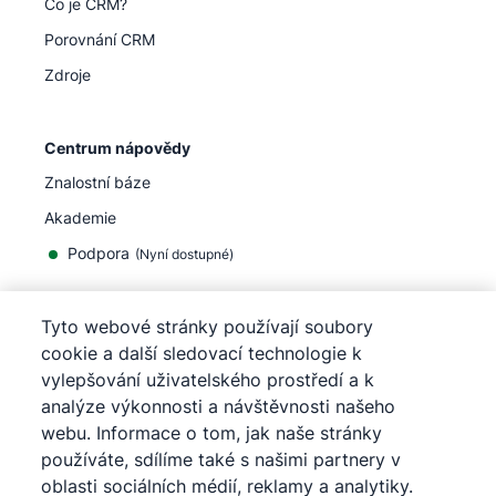
Co je CRM?
Porovnání CRM
Zdroje
Centrum nápovědy
Znalostní báze
Akademie
Podpora
(
Nyní dostupné
)
Tyto webové stránky používají soubory
cookie a další sledovací technologie k
vylepšování uživatelského prostředí a k
©
2026
Pipedrive
analýze výkonnosti a návštěvnosti našeho
Pipedrive
Podmínky užívání
webu. Informace o tom, jak naše stránky
Pipedrive
Prohlášení o ochraně osobních údajů
používáte, sdílíme také s našimi partnery v
Mapa stránek
oblasti sociálních médií, reklamy a analytiky.
Oznámení o souborech cookie