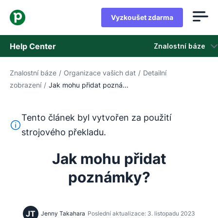
Vyzkoušet zdarma
Help Center
Znalostní báze
Znalostní báze
/
Organizace vašich dat
/
Detailní
Znalostní báze
zobrazení
/
Jak mohu přidat pozná...
Stav
Tento článek byl vytvořen za použití
Kontaktovat podporu
Tento text byl přeložen z angličtiny pomocí nástroje pro
strojového překladu.
Jak mohu přidat
poznámky?
JT
Jenny Takahara
Poslední aktualizace: 3. listopadu 2023