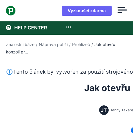
Vyzkoušet zdarma
HELP CENTER
Znalostní báze
/
Náprava potíží
/
Prohlížeč
/
Jak otevřu
konzoli pr...
Tento text byl přeložen z angličtiny pomocí nástroje pro
Tento článek byl vytvořen za použití strojového
Jak otevřu 
JT
Jenny Takah