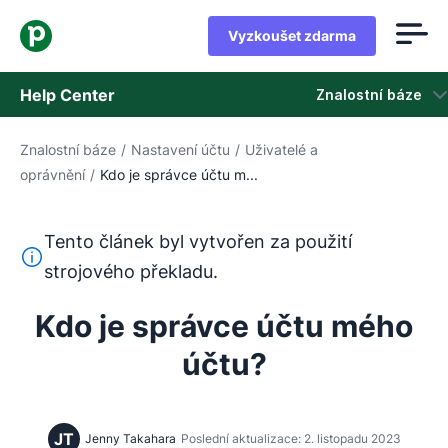
Vyzkoušet zdarma
Help Center
Znalostní báze
Znalostní báze
/
Nastavení účtu
/
Uživatelé a
Znalostní báze
oprávnění
/
Kdo je správce účtu m...
Stav
Tento článek byl vytvořen za použití
Kontaktovat podporu
Tento text byl přeložen z angličtiny pomocí nástroje pro
strojového překladu.
Kdo je správce účtu mého
účtu?
JT
Jenny Takahara
Poslední aktualizace: 2. listopadu 2023