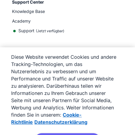
Support Center
Knowledge Base
Academy
Support
(
Jetzt verfügbar
)
Diese Website verwendet Cookies und andere
Tracking-Technologien, um das
©
2026
Pipedrive
Nutzererlebnis zu verbessern und um
Pipedrive
Nutzungsbedingungen
Performance und Traffic auf unserer Website
Pipedrive
Datenschutzerklärung
zu analysieren. Darüberhinaus teilen wir
Impressum
Informationen zu Ihrem Gebrauch unserer
Sitemap
Seite mit unseren Partnern für Social Media,
Cookie-Richtlinie
Werbung und Analytics. Weiter Informationen
Cookie-Präferenzen
finden Sie in unserem:
Cookie-
Pipedrive ist ein webbasiertes Verkaufs-CRM.
Richtlinie
Datenschutzerklärung