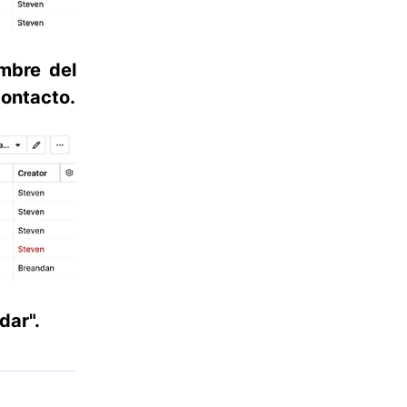
ombre del
contacto.
dar".