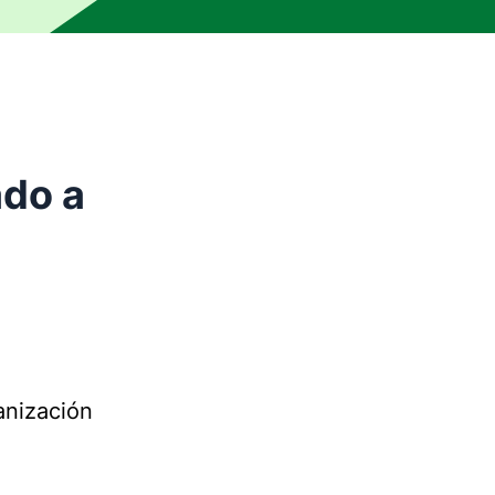
ado a
anización