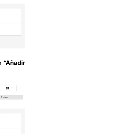
ón
“Añadir