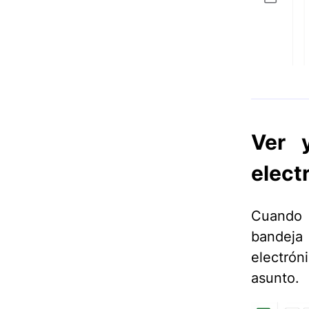
Ver y
elect
Cuando 
bandeja 
electró
asunto.