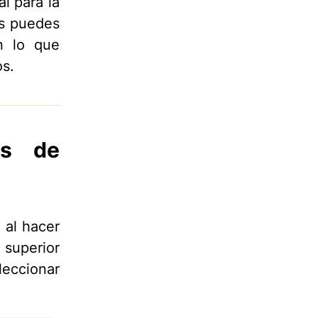
l para la
os puedes
en lo que
os.
as de
 al hacer
 superior
leccionar