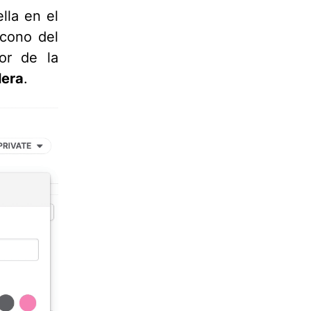
lla en el
ícono del
or de la
lera
.