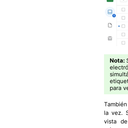
Nota:
electr
simult
etique
para v
También 
la vez. 
vista d