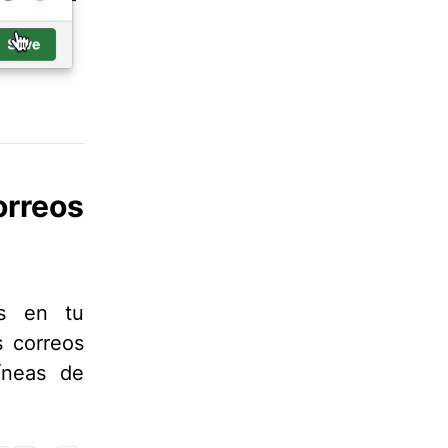
orreos
os en tu
s correos
íneas de