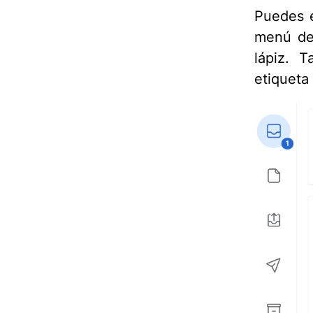
Puedes e
menú des
lápiz. 
etiqueta 