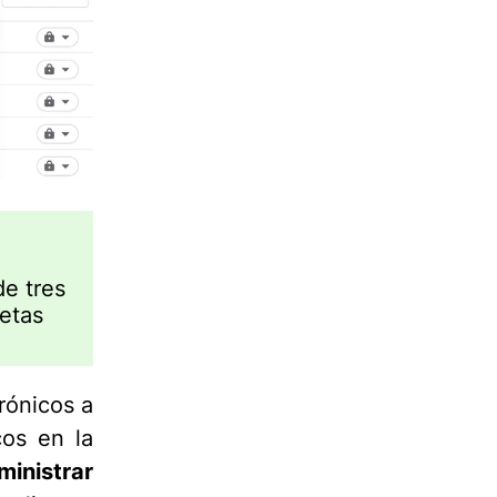
de tres
uetas
rónicos a
cos en la
ministrar