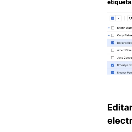
etiqueta
Edita
elect