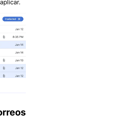
aplicar.
orreos