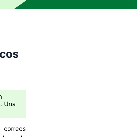
icos
n
o. Una
 correos