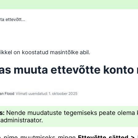
a ettevõtt...
n tõlgitud inglise keelest masintõlketööriistaga ja inimene 
ikkel on koostatud masintõlke abil.
as muuta ettevõtte konto
an Flood
Viimati uuendatud: 1. oktoober 2025
s:
Nende muudatuste tegemiseks peate olema 
 administraator.
te nime muutmiseks minge
Ettevõtte sätted >