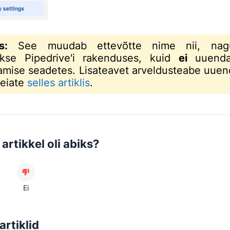
s:
See muudab ettevõtte nime nii, na
akse Pipedrive'i rakenduses, kuid
ei
uuenda
amise seadetes. Lisateavet arveldusteabe uue
leiate
selles artiklis
.
artikkel oli abiks?
Ei
artiklid