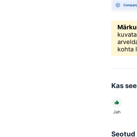
Märku
kuvat
arveld
kohta 
Kas see 
Jah
Seotud 