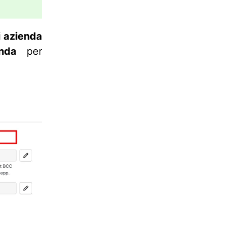
 azienda
nda
per