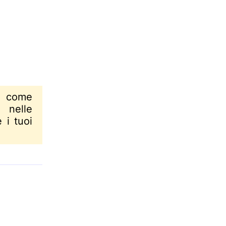
ì come
 nelle
 i tuoi