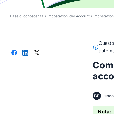
Base di conoscenza
/
Impostazioni dell'Account
/
Impostazion
Questo 
Questo test
automa
Come
acco
BF
Breand
Nota: