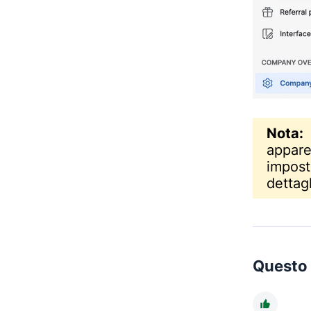
Nota:
Q
appar
impost
dettagl
Questo a