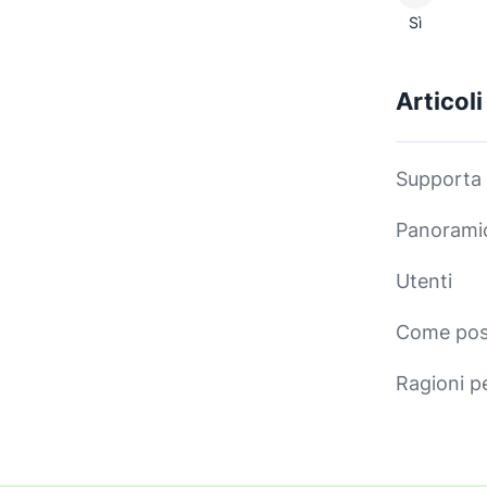
Sì
Articoli
Supporta P
Panoramic
Utenti
Come poss
Ragioni p