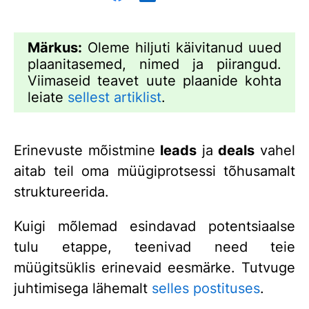
Märkus:
Oleme hiljuti käivitanud uued
plaanitasemed, nimed ja piirangud.
Viimaseid teavet uute plaanide kohta
leiate
sellest artiklist
.
Erinevuste mõistmine
leads
ja
deals
vahel
aitab teil oma müügiprotsessi tõhusamalt
struktureerida.
Kuigi mõlemad esindavad potentsiaalse
tulu etappe, teenivad need teie
müügitsüklis erinevaid eesmärke. Tutvuge
juhtimisega lähemalt
selles postituses
.