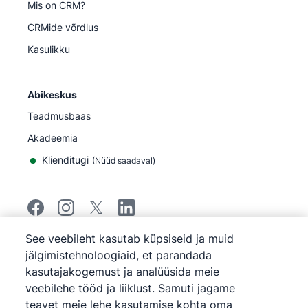
Mis on CRM?
CRMide võrdlus
Kasulikku
Abikeskus
Teadmusbaas
Akadeemia
Klienditugi
(
Nüüd saadaval
)
See veebileht kasutab küpsiseid ja muid
©
2026
Pipedrive
jälgimistehnoloogiaid, et parandada
Pipedrive
Teenuse tingimused
kasutajakogemust ja analüüsida meie
Pipedrive
Privaatsuseeskirjad
veebilehe tööd ja liiklust. Samuti jagame
Sisukaart
teavet meie lehe kasutamise kohta oma
Küpsiste eeskirjad