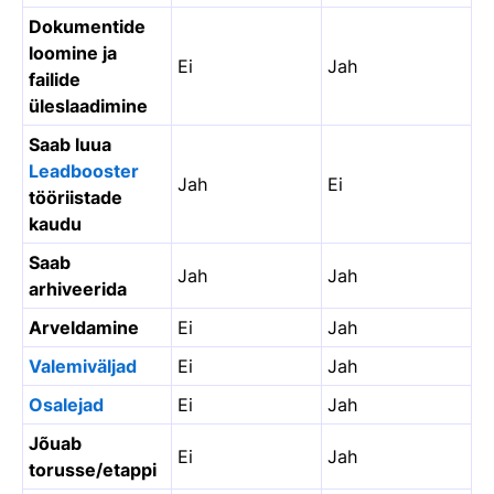
Dokumentide
loomine ja
Ei
Jah
failide
üleslaadimine
Saab luua
Leadbooster
Jah
Ei
tööriistade
kaudu
Saab
Jah
Jah
arhiveerida
Arveldamine
Ei
Jah
Valemiväljad
Ei
Jah
Osalejad
Ei
Jah
Jõuab
Ei
Jah
torusse/etappi