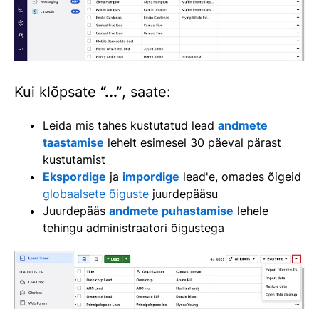
Kui klõpsate
“...”
, saate:
Leida mis tahes kustutatud lead
andmete
taastamise
lehelt esimesel 30 päeval pärast
kustutamist
Ekspordige
ja
impordige
lead'e, omades õigeid
globaalsete õiguste
juurdepääsu
Juurdepääs
andmete puhastamise
lehele
tehingu administraatori õigustega