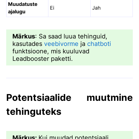
Muudatuste
Ei
Jah
ajalugu
Märkus
: Sa saad luua tehinguid,
kasutades
veebivorme
ja
chatboti
funktsioone, mis kuuluvad
Leadbooster paketti.
Potentsiaalide muutmine
tehinguteks
Märkus:
Kui muudad potentsiaali