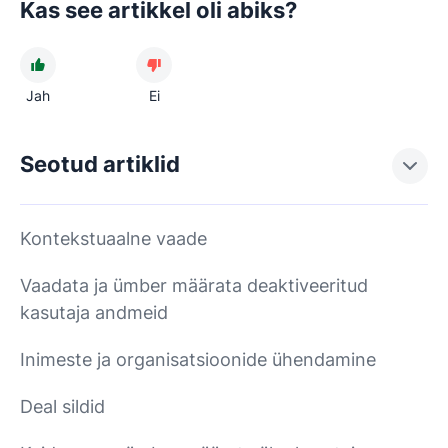
Kas see artikkel oli abiks?
Jah
Ei
Seotud artiklid
Kontekstuaalne vaade
Vaadata ja ümber määrata deaktiveeritud
kasutaja andmeid
Inimeste ja organisatsioonide ühendamine
Deal sildid