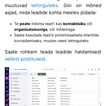
muutuvad
tehinguteks
. Siin on mõned
asjad, mida leadide kohta meeles pidada:
Te
peate
linkima lead'i kas
kontaktisiku
või
organisatsiooniga
, või mõlemaga
Saate kasutada lead'e potentsiaalsete klientide
korraldamiseks, muutes need tehinguteks
Saate rohkem teada leadide haldamisest
sellest postitusest
.