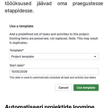
tööüksused jäävad oma praegustesse
etappidesse.
Automatiseeri projektide loomine