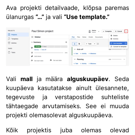
Ava projekti detailvaade, klõpsa paremas
ülanurgas
“…”
ja vali
“Use template.”
Vali
mall
ja määra
alguskuupäev
. Seda
kuupäeva kasutatakse ainult ülesannete,
tegevuste ja verstapostide suhteliste
tähtaegade arvutamiseks. See ei muuda
projekti olemasolevat alguskuupäeva.
Kõik projektis juba olemas olevad