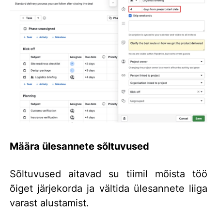
Määra ülesannete sõltuvused
Sõltuvused aitavad su tiimil mõista töö
õiget järjekorda ja vältida ülesannete liiga
varast alustamist.