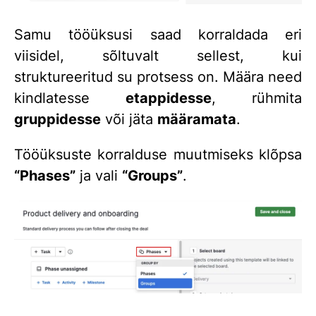
Samu tööüksusi saad korraldada eri
viisidel, sõltuvalt sellest, kui
struktureeritud su protsess on. Määra need
kindlatesse
etappidesse
, rühmita
gruppidesse
või jäta
määramata
.
Tööüksuste korralduse muutmiseks klõpsa
“Phases”
ja vali
“Groups”
.