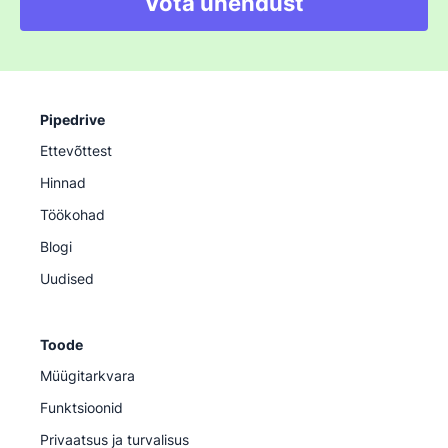
Võta ühendust
Pipedrive
Ettevõttest
Hinnad
Töökohad
Blogi
Uudised
Toode
Müügitarkvara
Funktsioonid
Privaatsus ja turvalisus