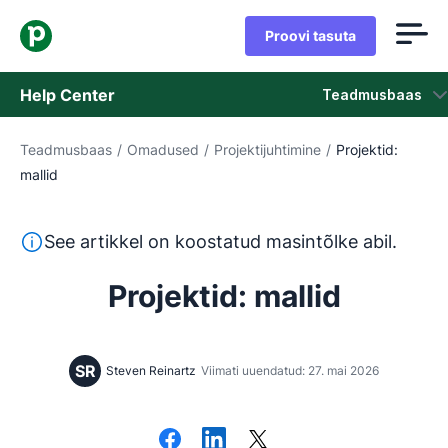
Proovi tasuta
Help Center
Teadmusbaas
Teadmusbaas
/
Omadused
/
Projektijuhtimine
/
Projektid:
Teadmusbaas
mallid
Olek
See tekst on tõlgitud inglise keelest masintõlketööriista
See artikkel on koostatud masintõlke abil.
Võta ühendust klienditoega
Projektid: mallid
SR
Steven Reinartz
Viimati uuendatud: 27. mai 2026