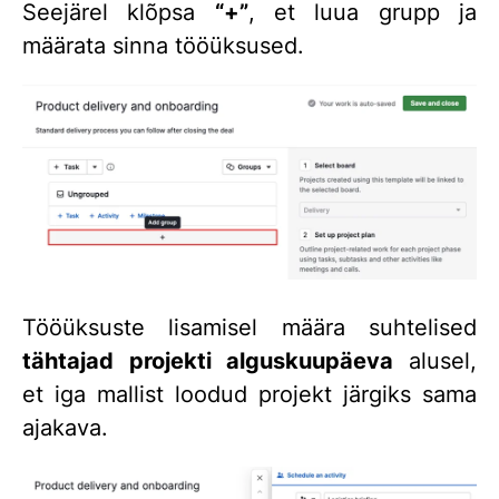
Seejärel klõpsa
“+”
, et luua grupp ja
määrata sinna tööüksused.
Tööüksuste lisamisel
määra suhtelised
tähtajad
projekti alguskuupäeva
alusel,
et
iga mallist loodud projekt järgiks sama
ajakava.