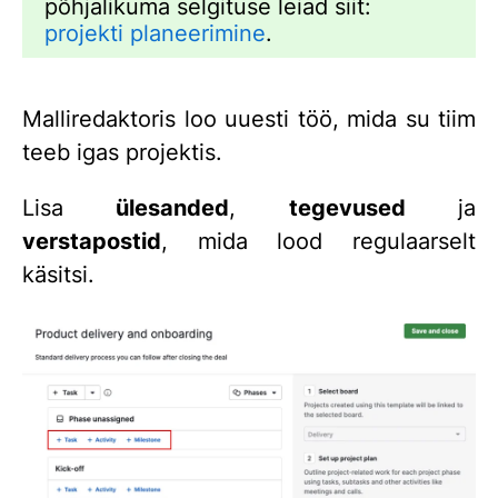
põhjalikuma selgituse leiad siit:
projekti planeerimine
.
Malliredaktoris loo uuesti töö, mida su tiim
teeb igas projektis.
Lisa
ülesanded
,
tegevused
ja
verstapostid
, mida lood regulaarselt
käsitsi.