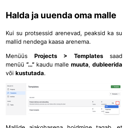
Halda ja uuenda oma malle
Kui su protsessid arenevad, peaksid ka su
mallid nendega kaasa arenema.
Menüüs
Projects > Templates
saad
menüü
“…”
kaudu malle
muuta
,
dubleerida
või
kustutada
.
Mallide ajakohasena hoidmine tagab, et