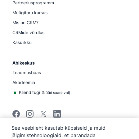
Partnerlusprogramm
Müügitoru kursus
Mis on CRM?
CRMide võrdlus
Kasulikku
Abikeskus
Teadmusbaas
Akadeemia
Klienditugi
(
Nüüd saadaval
)
See veebileht kasutab küpsiseid ja muid
©
2026
Pipedrive
jälgimistehnoloogiaid, et parandada
Pipedrive
Teenuse tingimused