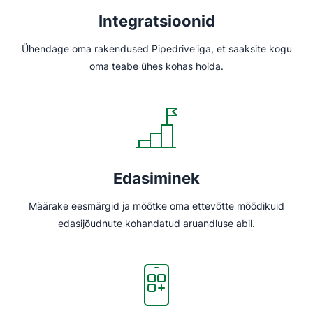
Integratsioonid
Ühendage oma rakendused Pipedrive'iga, et saaksite kogu
oma teabe ühes kohas hoida.
Edasiminek
Määrake eesmärgid ja mõõtke oma ettevõtte mõõdikuid
edasijõudnute kohandatud aruandluse abil.