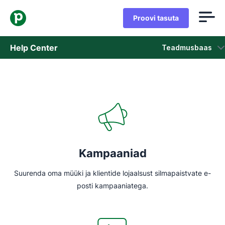
Proovi tasuta
Help Center
Teadmusbaas
Teadmusbaas
Olek
Võta ühendust klienditoega
Kampaaniad
Suurenda oma müüki ja klientide lojaalsust silmapaistvate e-
posti kampaaniatega.