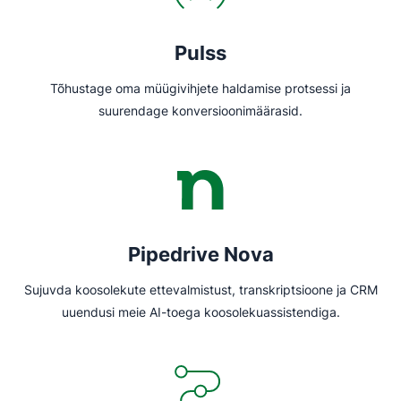
Pulss
Tõhustage oma müügivihjete haldamise protsessi ja
suurendage konversioonimäärasid.
Pipedrive Nova
Sujuvda koosolekute ettevalmistust, transkriptsioone ja CRM
uuendusi meie AI-toega koosolekuassistendiga.