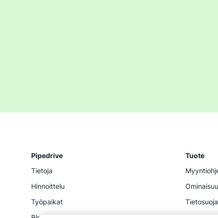
Pipedrive
Tuote
Tietoja
Myyntiohj
Hinnoittelu
Ominaisu
Työpaikat
Tietosuoja
Blogi
Markkinat