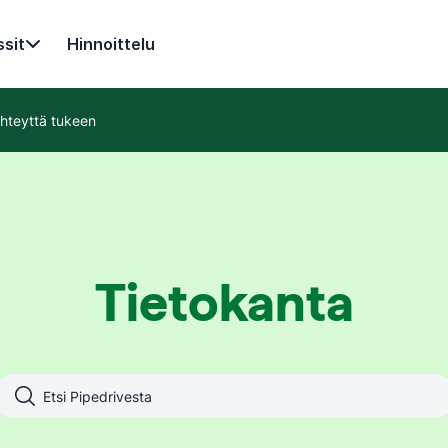
sit
Hinnoittelu
hteyttä tukeen
Tietokanta