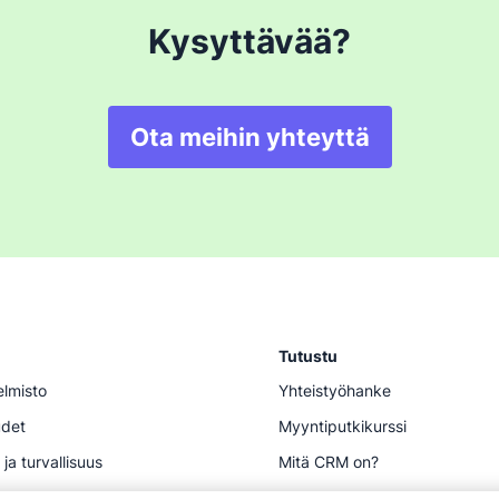
Kysyttävää?
Ota meihin yhteyttä
Tutustu
elmisto
Yhteistyöhanke
udet
Myyntiputkikurssi
 ja turvallisuus
Mitä CRM on?
CRM-vertailu