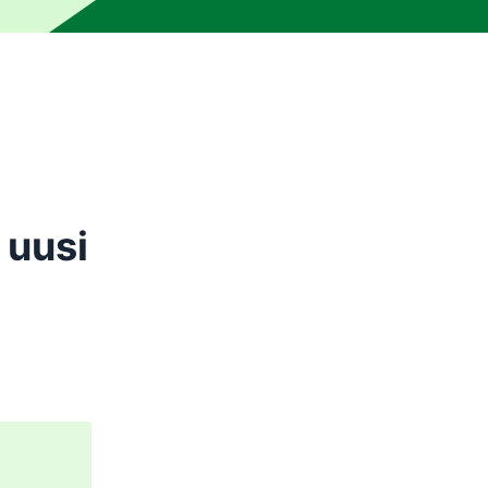
e ihmiseditorin oikolukema. Kone on saattanut tuottaa virhee
 uusi