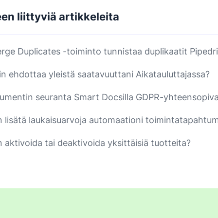
n liittyviä artikkeleita
rge Duplicates -toiminto tunnistaa duplikaatit Pipedr
in ehdottaa yleistä saatavuuttani Aikatauluttajassa?
umentin seuranta Smart Docsilla GDPR-yhteensopiv
n lisätä laukaisuarvoja automaationi toimintatapahtu
 aktivoida tai deaktivoida yksittäisiä tuotteita?