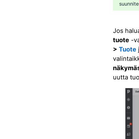
suunnite
Jos halu
tuote
-va
>
Tuote
valintaik
näkymäs
uutta tu