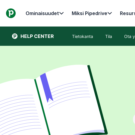
Ominaisuudet
Miksi Pipedrive
Resurs
HELP CENTER
Tietokanta
Tila
Ota y