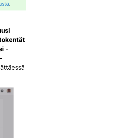
ästä
.
uusi
tokentät
si
-
-
sättäessä