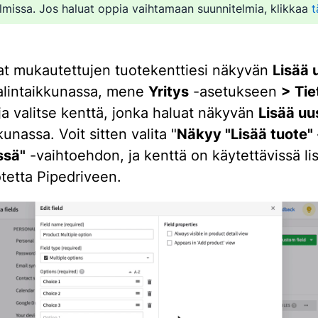
lmissa. Jos haluat oppia vaihtamaan suunnitelmia, klikkaa
t
at mukautettujen tuotekenttiesi näkyvän
Lisää 
lintaikkunassa, mene
Yritys
-asetukseen
> Tie
ja valitse kenttä, jonka haluat näkyvän
Lisää uu
kunassa. Voit sitten valita "
Näkyy "Lisää tuote" 
sä"
-vaihtoehdon, ja kenttä on käytettävissä li
otetta Pipedriveen.