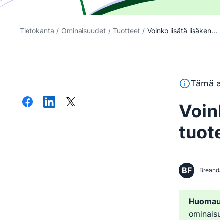
Tietokanta
/
Ominaisuudet
/
Tuotteet
/
Voinko lisätä lisäken...
Tämä teksti
Tämä a
Voink
tuot
BF
Breand
Huomau
ominaisu