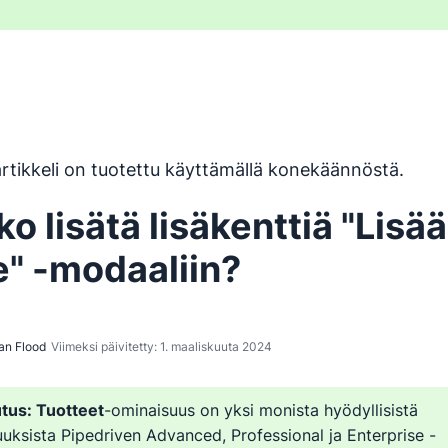
 on käännetty englannista konekäännöstyökalulla, eikä se ol
rtikkeli on tuotettu käyttämällä konekäännöstä.
o lisätä lisäkenttiä "Lisää
e" -modaaliin?
an Flood
Viimeksi päivitetty: 1. maaliskuuta 2024
tus:
Tuotteet
-ominaisuus on yksi monista hyödyllisistä
uksista Pipedriven Advanced, Professional ja Enterprise -