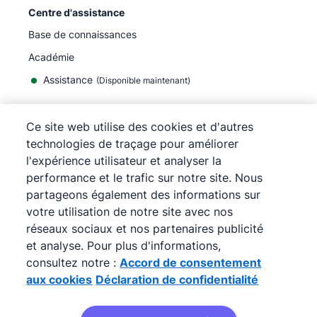
Centre d'assistance
Base de connaissances
Académie
Assistance
(
Disponible maintenant
)
Ce site web utilise des cookies et d'autres
technologies de traçage pour améliorer
l'expérience utilisateur et analyser la
©
2026
Pipedrive
performance et le trafic sur notre site. Nous
Pipedrive
Conditions d'utilisation
partageons également des informations sur
Pipedrive
Politique de confidentialité
votre utilisation de notre site avec nos
Plan du site
réseaux sociaux et nos partenaires publicité
Accord de consentement aux cookies
et analyse. Pour plus d'informations,
Préférences de cookies
consultez notre :
Accord de consentement
Pipedrive est un CRM en ligne pour la vente.
aux cookies
Déclaration de confidentialité