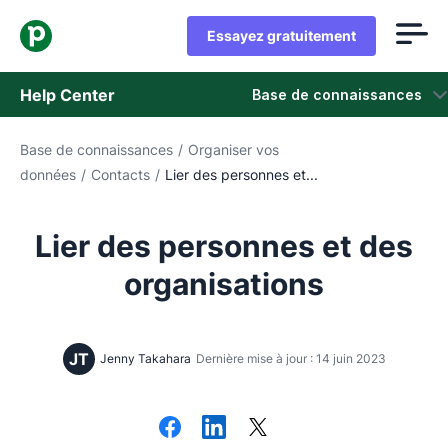
Essayez gratuitement
Help Center
Base de connaissances
Base de connaissances
/
Organiser vos
Base de connaissances
données
/
Contacts
/
Lier des personnes et...
Statut
Lier des personnes et des
Contacter l'assistance
organisations
JT
Jenny Takahara
Dernière mise à jour : 14 juin 2023