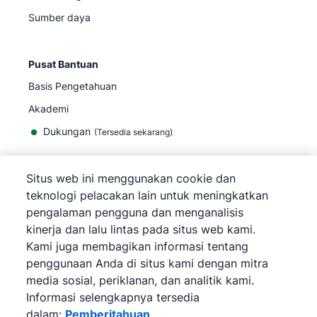
Sumber daya
Pusat Bantuan
Basis Pengetahuan
Akademi
Dukungan
(
Tersedia sekarang
)
Situs web ini menggunakan cookie dan
teknologi pelacakan lain untuk meningkatkan
pengalaman pengguna dan menganalisis
©
2026
Pipedrive
kinerja dan lalu lintas pada situs web kami.
Pipedrive
Persyaratan Layanan
Kami juga membagikan informasi tentang
Pipedrive
Pemberitahuan Privasi
penggunaan Anda di situs kami dengan mitra
Peta situs
media sosial, periklanan, dan analitik kami.
Pemberitahuan Cookie
Informasi selengkapnya tersedia
Preferensi Cookie
dalam:
Pemberitahuan