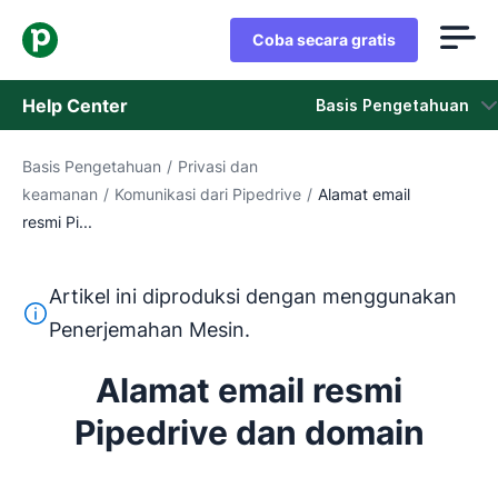
Coba secara gratis
Help Center
Basis Pengetahuan
Basis Pengetahuan
/
Privasi dan
Basis Pengetahuan
keamanan
/
Komunikasi dari Pipedrive
/
Alamat email
resmi Pi...
Status
Hubungi Staf Dukungan
Artikel ini diproduksi dengan menggunakan
Teks ini diterjemahkan dari bahasa Inggris dengan mengg
Penerjemahan Mesin.
Alamat email resmi
Pipedrive dan domain