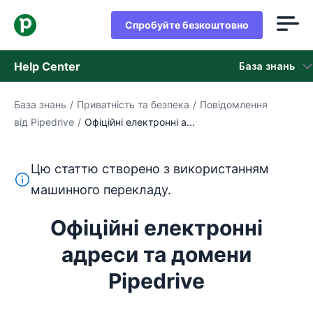
Спробуйте безкоштовно
Help Center
База знань
База знань
/
Приватність та безпека
/
Повідомлення
База знань
від Pipedrive
/
Офіційні електронні а...
Стан
Цю статтю створено з використанням
Зверніться в службу підтримки
Цей текст перекладено з англійської мови за допом
машинного перекладу.
Офіційні електронні
адреси та домени
Pipedrive