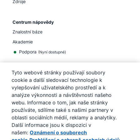
Zdroje
Centrum nápovědy
Znalostní báze
Akademie
Podpora
(
Nyní dostupné
)
Tyto webové stránky používají soubory
cookie a další sledovací technologie k
vylepšování uživatelského prostředí a k
©
2026
Pipedrive
analýze výkonnosti a návštěvnosti našeho
Pipedrive
Podmínky užívání
webu. Informace o tom, jak naše stránky
Pipedrive
Prohlášení o ochraně osobních údajů
používáte, sdílíme také s našimi partnery v
Mapa stránek
oblasti sociálních médií, reklamy a analytiky.
Oznámení o souborech cookie
Další informace jsou k dispozici v
Předvolby souborů cookie
našem:
Oznámení o souborech
Pipedrive je internetový obchodní CRM systém.