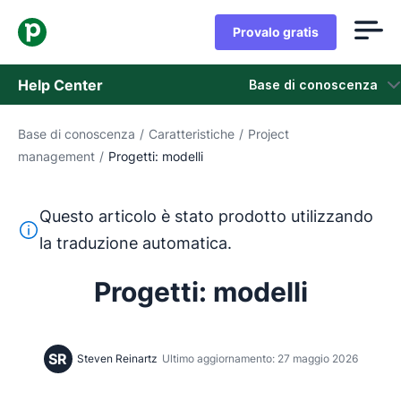
Provalo gratis
Help Center
Base di conoscenza
Base di conoscenza
/
Caratteristiche
/
Project
Base di conoscenza
management
/
Progetti: modelli
Stato
Questo articolo è stato prodotto utilizzando
Contatta l'assistenza
Questo testo è stato tradotto dall'inglese utilizzando u
la traduzione automatica.
Progetti: modelli
SR
Steven Reinartz
Ultimo aggiornamento: 27 maggio 2026