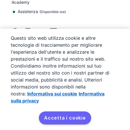
Academy
Assistenza
(
Disponibile ora
)
Questo sito web utilizza cookie e altre
tecnologie di tracciamento per migliorare
©
2026
Pipedrive
l'esperienza dell'utente e analizzare le
Pipedrive
Termini di servizio
prestazioni e il traffico sul nostro sito web.
Pipedrive
Informativa sulla privacy
Condividiamo inoltre informazioni sul tuo
Mappa del sito
utilizzo del nostro sito con i nostri partner di
Informativa sui cookie
social media, pubblicità e analisi. Ulteriori
Preferenze cookie
informazioni sono disponibili nella
Pipedrive è una soluzione CRM di vendite basata su
nostra:
Informativa sui cookie
Informativa
web.
sulla privacy
Accetta i cookie