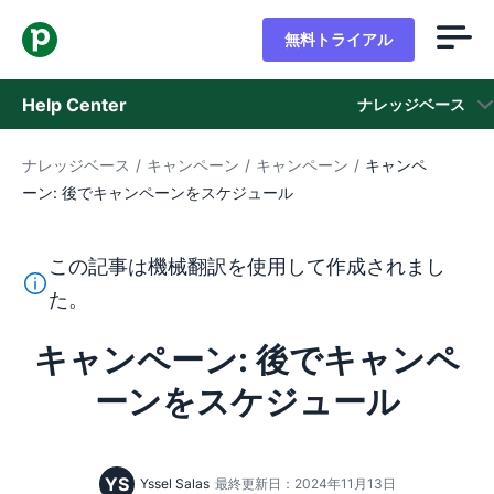
無料トライアル
Help Center
ナレッジベース
ナレッジベース
/
キャンペーン
/
キャンペーン
/
キャンペ
ナレッジベース
ーン: 後でキャンペーンをスケジュール
ステータス
この記事は機械翻訳を使用して作成されまし
サポートに問い合わせる
このテキストは機械翻訳ツールを使用して英語から翻訳さ
た。
キャンペーン: 後でキャンペ
ーンをスケジュール
YS
Yssel Salas
最終更新日：2024年11月13日