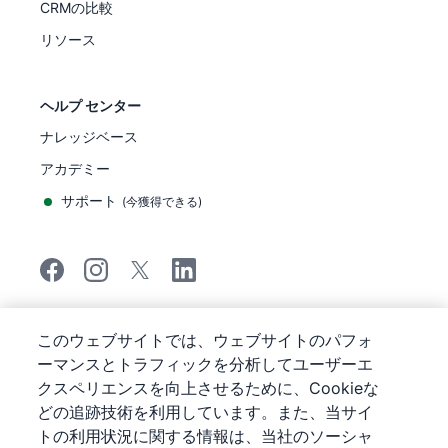
CRMの比較
リソース
ヘルプ センター
ナレッジベース
アカデミー
サポート
(
今獲得できる
)
©
2026
Pipedrive
このウェブサイトでは、ウェブサイトのパフォ
Pipedrive
サービス利用規約
ーマンスとトラフィックを分析してユーザーエ
Pipedrive
プライバシー通知
クスペリエンスを向上させるために、Cookieな
サイトマップ
どの追跡技術を利用しています。また、当サイ
クッキーに関する通知
トの利用状況に関する情報は、当社のソーシャ
Cookie 優先設定