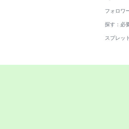
フォロワ
探す：必
スプレッド