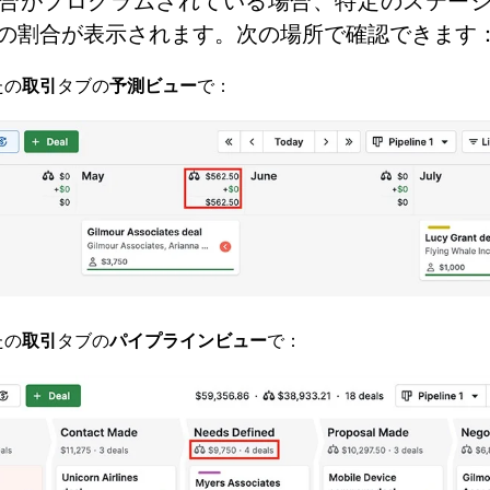
合がプログラムされている場合、特定のステー
の割合が表示されます。次の場所で確認できます
たの
取引
タブの
予測ビュー
で：
たの
取引
タブの
パイプラインビュー
で：