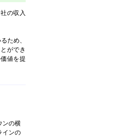
会社の収入
いるため、
ことができ
ル価値を提
ウンの横
ラインの