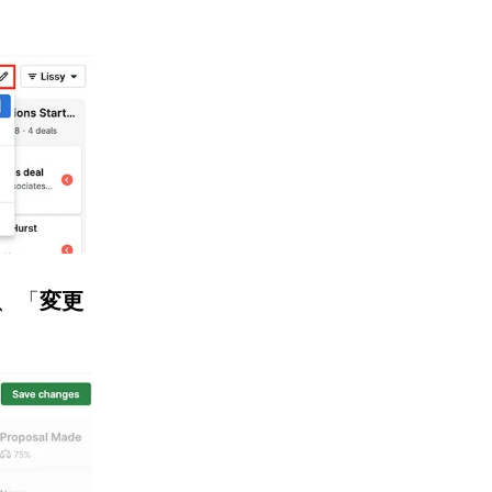
、「
変更