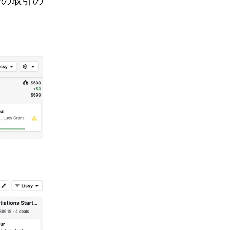
ジの取引の
：