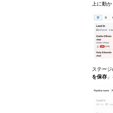
上に動か
ステージ
を保存
」