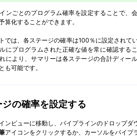
インごとのプログラム確率を設定することで、
予算化することができます。
トでは、各ステージの確率は100％に設定されて
ルにプログラムされた正確な値を常に確認する
れにより、サマリーは各ステージの合計ディー
とも可能です。
ージの確率を設定する
インビューに移動し、パイプラインのドロップダ
筆
アイコンをクリックするか、カーソルをパイプ