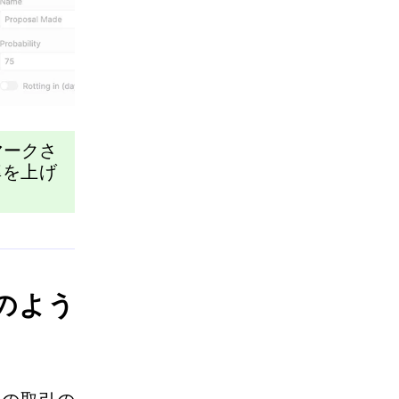
マークさ
率を上げ
どのよう