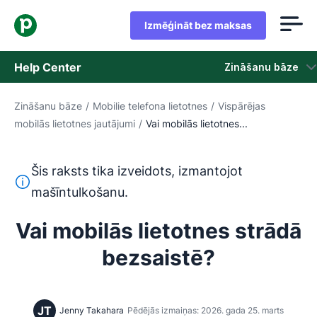
Izmēģināt bez maksas
Help Center
Zināšanu bāze
Zināšanu bāze
/
Mobilie telefona lietotnes
/
Vispārējas
Zināšanu bāze
mobilās lietotnes jautājumi
/
Vai mobilās lietotnes...
Statuss
Šis raksts tika izveidots, izmantojot
Sazināties ar atbalsta dienestu
Šis teksts ir tulkots no angļu valodas, izmantojot mašīntu
mašīntulkošanu.
Vai mobilās lietotnes strādā
bezsaistē?
JT
Jenny Takahara
Pēdējās izmaiņas: 2026. gada 25. marts