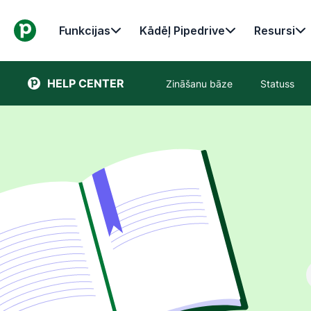
Funkcijas
Kādēļ Pipedrive
Resursi
HELP CENTER
Zināšanu bāze
Statuss