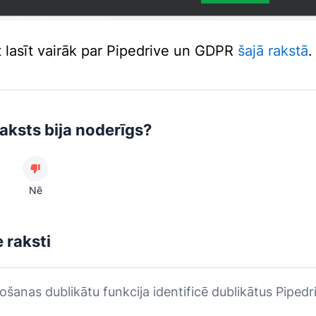
t lasīt vairāk par Pipedrive un GDPR
šajā rakstā
.
raksts bija noderīgs?
Nē
e raksti
šanas dublikātu funkcija identificē dublikātus Pipedr