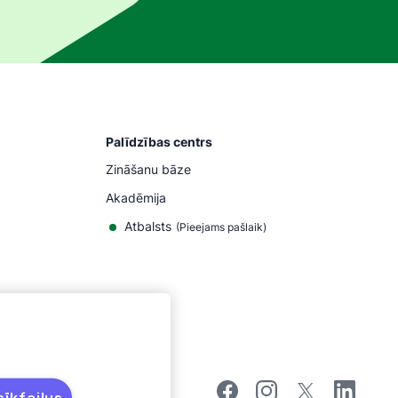
Palīdzības centrs
Zināšanu bāze
Akadēmija
Atbalsts
(
Pieejams pašlaik
)
īkfailus