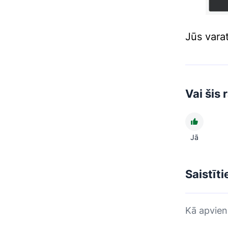
Jūs vara
Vai šis 
Jā
Saistīti
Kā apvieno