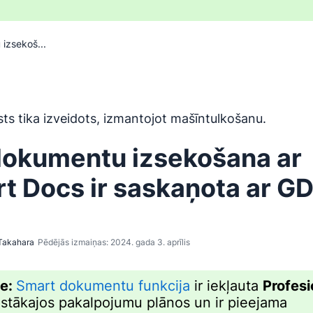
izsekoš...
ir tulkots no angļu valodas, izmantojot mašīntulkošanas rīku,
sts tika izveidots, izmantojot mašīntulkošanu.
dokumentu izsekošana ar
t Docs ir saskaņota ar G
Takahara
Pēdējās izmaiņas: 2024. gada 3. aprīlis
me:
Smart dokumentu funkcija
ir iekļauta
Profesi
stākajos pakalpojumu plānos un ir pieejama