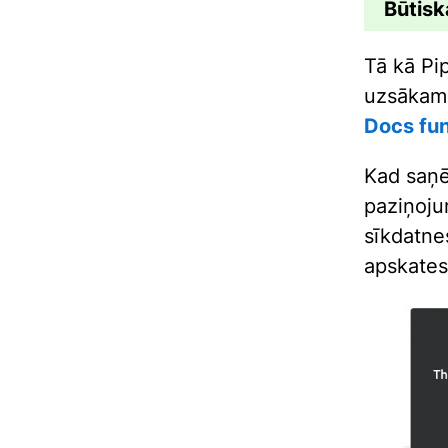
Būtis
Tā kā Pi
uzsākam 
Docs fun
Kad saņē
paziņoju
sīkdatne
apskates 