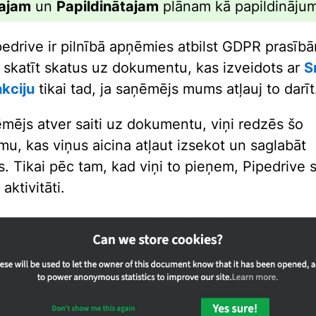
kajam
un
Papildinātajam
plānam kā papildinājum
pedrive ir pilnībā apņēmies atbilst GDPR prasīb
skatīt skatus uz dokumentu, kas izveidots ar
S
kciju
tikai tad, ja saņēmējs mums atļauj to darīt
mējs atver saiti uz dokumentu, viņi redzēs šo
mu, kas viņus aicina atļaut izsekot un saglabāt
s. Tikai pēc tam, kad viņi to pieņem, Pipedrive 
aktivitāti.