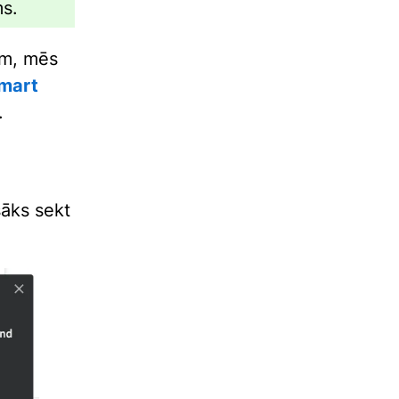
s.
ām, mēs
mart
.
sāks sekt