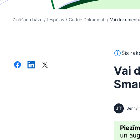
Zināšanu bāze
/
Iespējas
/
Gudrie Dokumenti
/
Vai dokumentu 
Šis teksts 
Šis rak
Vai 
Smar
JT
Jenny 
Piezī
un aug