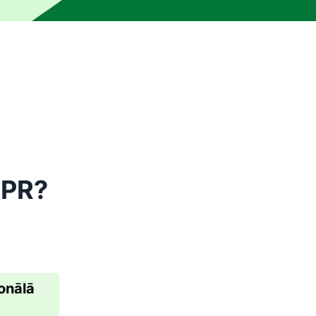
 un to nav pārlasījis vai rediģējis cilvēks. Mašīna var būt r
DPR?
onālā