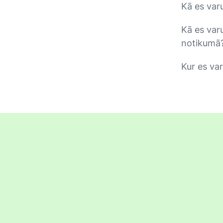
Kā es var
Kā es var
notikumā
Kur es var