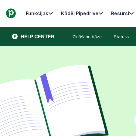
Funkcijas
Kādēļ Pipedrive
Resursi
HELP CENTER
Zināšanu bāze
Statuss