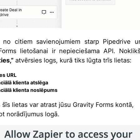
ā no citiem savienojumiem starp Pipedrive u
Forms lietošanai ir nepieciešama API. Noklik
ies,”
atvērsies logs, kurā tiks lūgta trīs lietas:
nes URL
ciālā klienta atslēga
ciālā klienta noslēpums
s šīs lietas var atrast jūsu Gravity Forms kontā,
ot norādījumus logā.