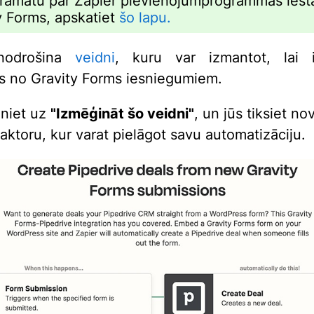
rāmatu par Zapier pievienojumprogrammas iest
y Forms, apskatiet
šo lapu.
nodrošina
veidni
, kuru var izmantot, lai i
s no Gravity Forms iesniegumiem.
iniet uz
"Izmēģināt šo veidni"
, un jūs tiksiet no
aktoru, kur varat pielāgot savu automatizāciju.