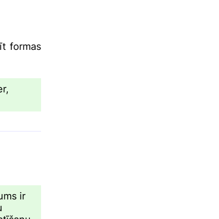
īt formas
r,
ums ir
u