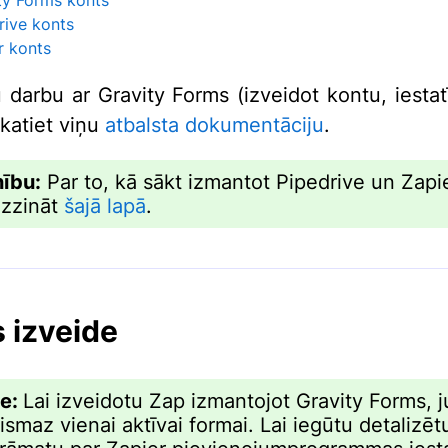
rive konts
r konts
u darbu ar Gravity Forms (izveidot kontu, iestat
skatiet viņu
atbalsta dokumentāciju
.
ību:
Par to, kā sākt izmantot Pipedrive un Zapie
uzzināt
šajā lapā
.
 izveide
me:
Lai izveidotu Zap izmantojot Gravity Forms, j
ismaz vienai aktīvai formai. Lai iegūtu detalizēt