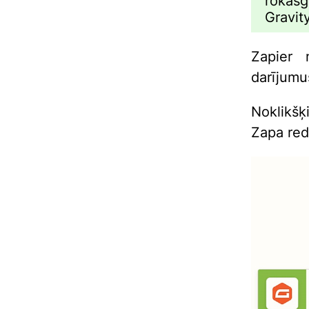
rokasg
Gravit
Zapier 
darījumu
Noklikšķ
Zapa red