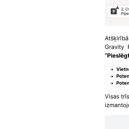
Atšķirīb
Gravity 
”Pieslēgt
Viet
Poten
Poten
Visas trī
izmantoj