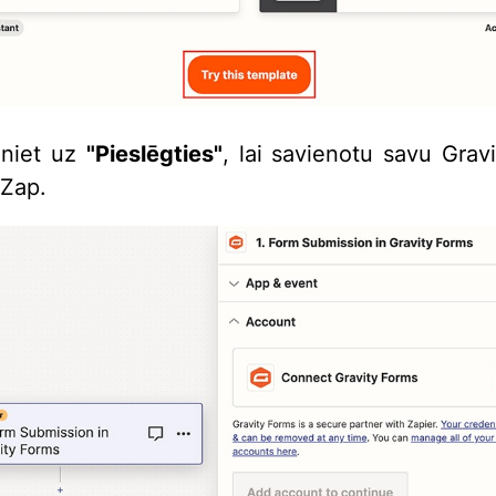
iniet uz
"Pieslēgties"
, lai savienotu savu Grav
 Zap.