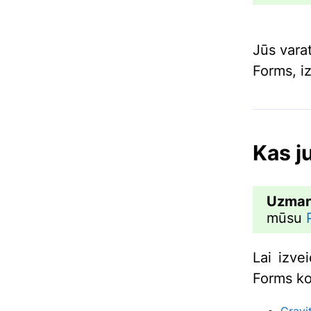
Jūs vara
Forms, i
Kas j
Uzman
mūsu
Lai izve
Forms ko
Gravi