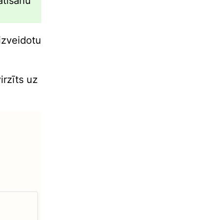
atīšanu
zveidotu
virzīts uz