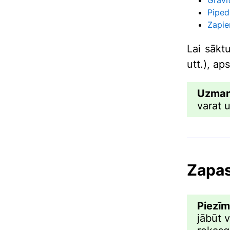
Piped
Zapie
Lai sākt
utt.), ap
Uzman
varat 
Zapas
Piezī
jābūt v