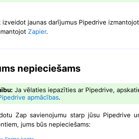
t izveidot jaunas darījumus Pipedrive izmantojot
zmantojot
Zapier
.
ums nepieciešams
ību:
Ja vēlaties iepazīties ar Pipedrive, apskati
Pipedrive apmācības
.
idotu Zap savienojumu starp jūsu Pipedrive u
ntiem, jums būs nepieciešams:
ty Forms konts