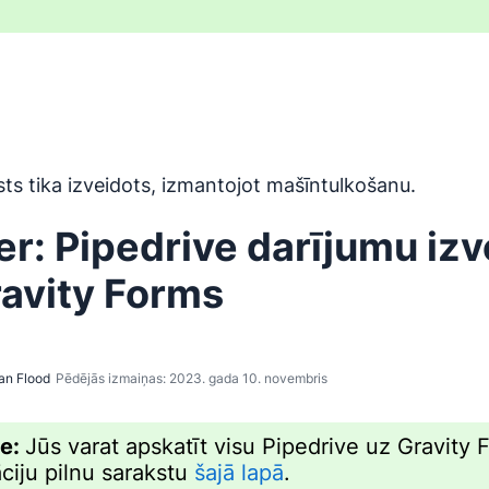
ir tulkots no angļu valodas, izmantojot mašīntulkošanas rīku,
sts tika izveidots, izmantojot mašīntulkošanu.
er: Pipedrive darījumu iz
ravity Forms
an Flood
Pēdējās izmaiņas: 2023. gada 10. novembris
me:
Jūs varat apskatīt visu Pipedrive uz Gravity 
āciju pilnu sarakstu
šajā lapā
.