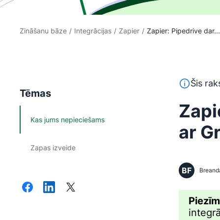
Zināšanu bāze
/
Integrācijas
/
Zapier
/
Zapier: Pipedrive dar...
Šis teksts 
Šis rak
Tēmas
Zapi
Kas jums nepieciešams
ar G
Zapas izveide
BF
Breand
Piezī
integr