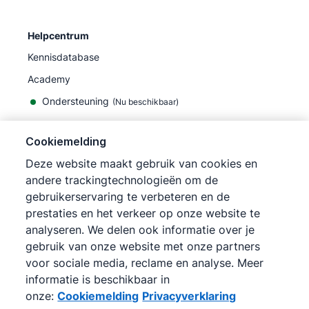
Helpcentrum
Kennisdatabase
Academy
Ondersteuning
(
Nu beschikbaar
)
Cookiemelding
Deze website maakt gebruik van cookies en
andere trackingtechnologieën om de
©
2026
Pipedrive
gebruikerservaring te verbeteren en de
Pipedrive
Gebruiksvoorwaarden
prestaties en het verkeer op onze website te
Pipedrive
Privacyverklaring
analyseren. We delen ook informatie over je
Siteoverzicht
gebruik van onze website met onze partners
Cookiemelding
voor sociale media, reclame en analyse. Meer
Cookievoorkeuren
informatie is beschikbaar in
Pipedrive is een online CRM voor sales.
onze:
Cookiemelding
Privacyverklaring