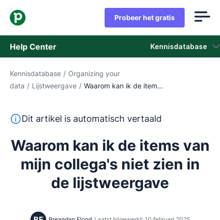
Probeer het gratis
Help Center
Kennisdatabase
Kennisdatabase
/
Organizing your
Kennisdatabase
data
/
Lijstweergave
/
Waarom kan ik de item...
Status
Deze tekst is automatisch vertaald uit het Engels, zon
Dit artikel is automatisch vertaald
Neem contact op met het ondersteuningsteam
Waarom kan ik de items van
mijn collega's niet zien in
de lijstweergave
BF
Breandan Flood
Laatst bijgewerkt: 10 februari 2025