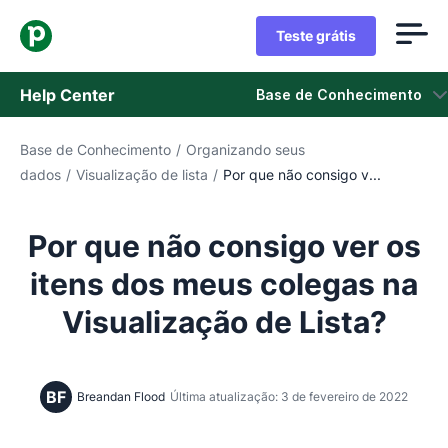
Teste grátis
Help Center
Base de Conhecimento
Base de Conhecimento
/
Organizando seus
Base de Conhecimento
dados
/
Visualização de lista
/
Por que não consigo v...
Status
Por que não consigo ver os
Fale com o Suporte
itens dos meus colegas na
Visualização de Lista?
BF
Breandan Flood
Última atualização: 3 de fevereiro de 2022