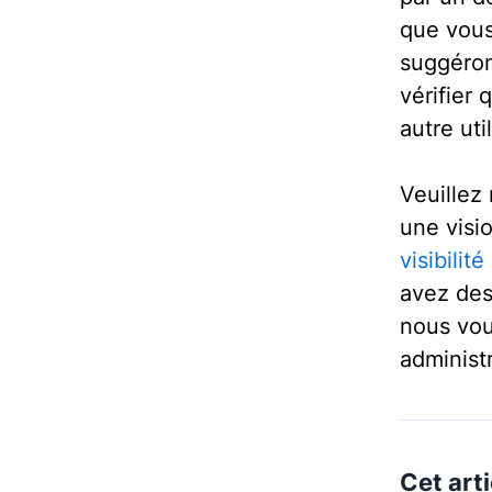
que vous
suggérons
vérifier 
autre uti
Veuillez
une visi
visibilité
avez des
nous vou
administ
Cet arti