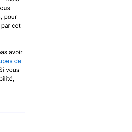
vous
e
, pour
 par cet
as avoir
upes de
Si vous
ilité,