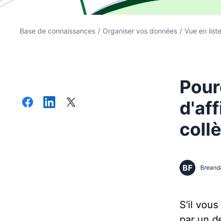
Base de connaissances
/
Organiser vos données
/
Vue en list
Pour
d'af
coll
BF
Breand
S'il vou
par un d