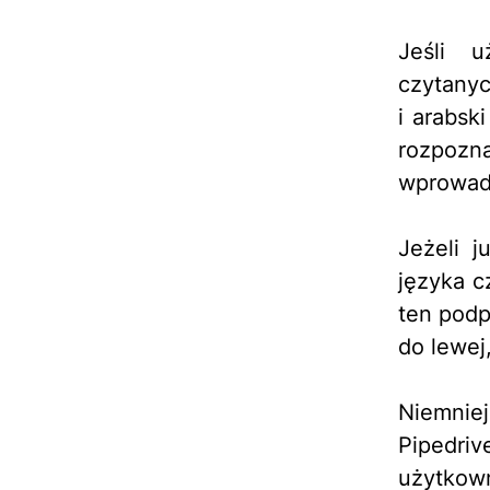
Jeśli u
czytanyc
i arabsk
rozpozn
wprowadz
Jeżeli 
języka c
ten podp
do lewej
Niemniej
Pipedriv
użytkown