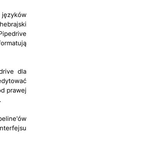
 języków
hebrajski
Pipedrive
ormatują
rive dla
 edytować
od prawej
.
peline'ów
nterfejsu