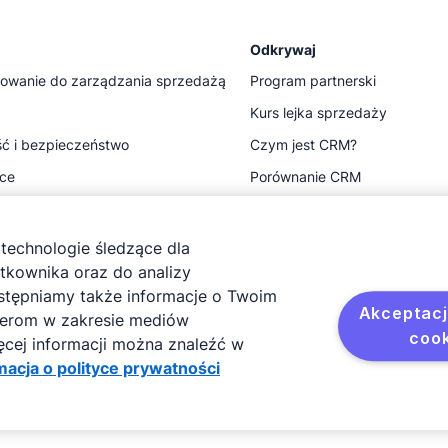
Odkrywaj
owanie do zarządzania sprzedażą
Program partnerski
Kurs lejka sprzedaży
ć i bezpieczeństwo
Czym jest CRM?
ace
Porównanie CRM
Zasoby
e technologie śledzące dla
tkownika oraz do analizy
ostępniamy także informacje o Twoim
Akceptacj
tnerom w zakresie mediów
cook
ięcej informacji można znaleźć w
macja o polityce prywatności
e
ja o polityce prywatności
Mapa strony
Informacja o plikach coo