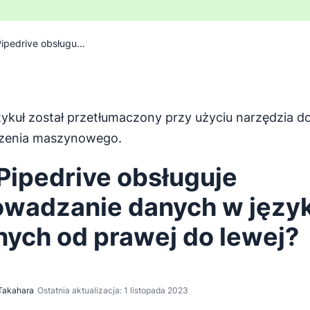
ipedrive obsługu...
tykuł został przetłumaczony przy użyciu narzędzia d
został przetłumaczony z języka angielskiego za pomocą na
zenia maszynowego.
Pipedrive obsługuje
wadzanie danych w języ
nych od prawej do lewej?
Takahara
Ostatnia aktualizacja: 1 listopada 2023