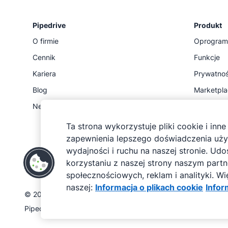
Pipedrive
Produkt
O firmie
Oprogram
Cennik
Funkcje
Kariera
Prywatnoś
Blog
Marketpl
Newsroom
Stan
API
Ta strona wykorzystuje pliki cookie i inn
zapewnienia lepszego doświadczenia uży
wydajności i ruchu na naszej stronie. Ud
korzystaniu z naszej strony naszym par
społecznościowych, reklam i analityki. W
naszej:
Informacja o plikach cookie
Infor
Pipedrive
Pipedriv
Warunki korzystania z usługi
Informac
©
2026
Pipedrive
Pipedrive to internetowy CRM sprzedaży.