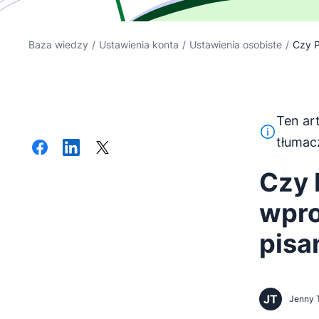
Baza wiedzy
/
Ustawienia konta
/
Ustawienia osobiste
/
Czy P
Ten ar
Ten tekst 
tłumac
Czy 
wpro
pisa
JT
Jenny 